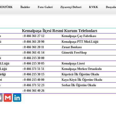
ATATÜRK
İhaleler
Foto Galeri
Ziyaretçi Defteri
KVKK
Dosyala
Kemalpaşa İlçesi Resmi Kurum Telefonları
ğı
:
0 466 361 27 12
Kemalpaşa Çay Fabrikası
ü
:
0 466 361 20 90
Kemalpaşa PTT Müd.Lüğü
:
0 466 361 20 11
Zıraat Bankası
:
0 466 361 41 14
Gümrük FreeShop
ü
:
0 466 215 30 00
d.Lüğü
:
0 466 215 30 05
Kemalpaşa Lisesi
.Lüğü
:
0 466 371 51 51
Kemalpaşa Merkez Ortaokulu
liği
:
0 466 215 30 15
Köprücü İlk Öğretim Okulu
ri
:
0 466 215 40 00
Kaya Köyü İlk Öğretim Okulu
u
:
0 466 371 52 23
Serhat İlk Öğretim Okulu
:
0 466 361 40 26
er
Email
Gmail
LinkedIn