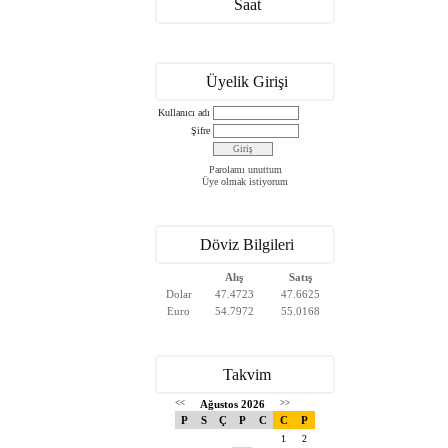
Saat
Üyelik Girişi
Kullanıcı adı
Şifre
Parolamı unuttum
Üye olmak istiyorum
Döviz Bilgileri
Alış
Satış
Dolar
47.4723
47.6625
Euro
54.7972
55.0168
Takvim
<<
Ağustos 2026
>>
P
S
Ç
P
C
C
P
1
2