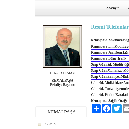
Anasayfa
Resmi Telefonlar
Kemalpaşa Kaymakamlı
Kemalpaşa Em.Müd.Lüğ
Kemalpaşa Jan.Kom.Lığı
Kemalpaşa Bölge Trafik
Sarp Gümrük Müdürlüğ
Sarp Güm.Muhafaza Mü
Erhan YILMAZ
Sarp Güm.Emniyet.Müd
KEMALPAŞA
Gümrük Mülki İdare Amir
Belediye Başkanı
Gümrük Turizm işletmele
Gümrük Hudut Karakol
Kemalpaşa Sağlık Ocağı
Paylaş
Facebook
Twitt
KEMALPAŞA
İLÇEMİZ