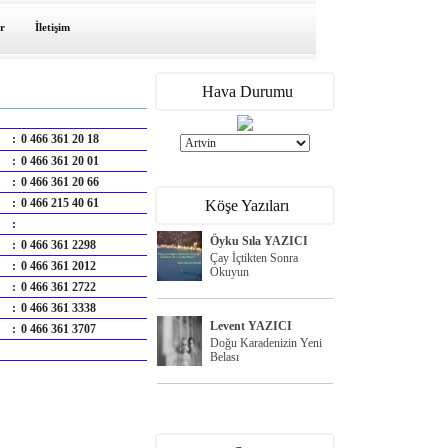
r
İletişim
Hava Durumu
:
0 466 361 20 18
:
0 466 361 20 01
:
0 466 361 20 66
:
0 466 215 40 61
Köşe Yazıları
:
Öyku Sıla YAZICI
:
0 466 361 2298
Çay İçtikten Sonra
:
0 466 361 2012
Okuyun
:
0 466 361 2722
:
0 466 361 3338
Levent YAZICI
:
0 466 361 3707
Doğu Karadenizin Yeni
Belası