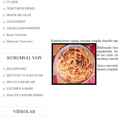
ULAŞIM
ÖĞRETMENLERİMİZ
PRATİK BİLGİLER
GEZİLERİMİZ
LİKAPA,YABANMERSİNİ
Resmi Telefonlar
Kadınlarımızın yaptığı yazmalar çoraplar danteller atk
Muhtarlık Telefonları
Beldemizde deni
mümkündür. Ayrıc
de her yerde ye
KURUMSAL YAPI
tavalama, hamsili
Ayrıca mevsimine
BELEDİYEMİZ
tamamı yetişmekt
MEVZUAT VE KANUNLAR
MECLİS KARARLARI
ENCÜMEN KARARI
FAALİYET RAPORLARIMIZ
VİDEOLAR