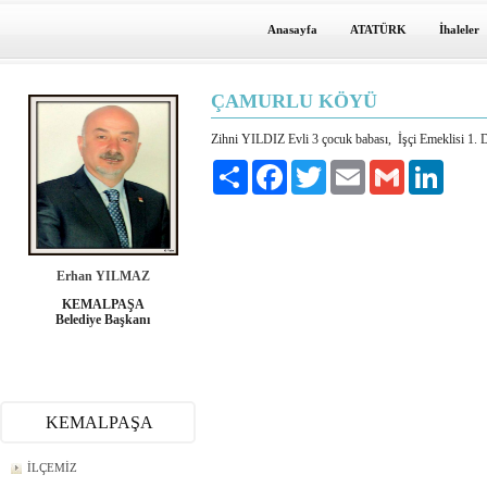
Anasayfa
ATATÜRK
İhaleler
ÇAMURLU KÖYÜ
Zihni YILDIZ Evli 3 çocuk babası, İşçi Emeklisi 
Paylaş
Facebook
Twitter
Email
Gmail
LinkedI
Erhan YILMAZ
KEMALPAŞA
Belediye Başkanı
KEMALPAŞA
İLÇEMİZ