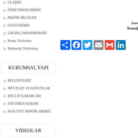
ULAŞIM
ÖĞRETMENLERİMİZ
PRATİK BİLGİLER
Şunu
GEZİLERİMİZ
Kemalp
LİKAPA,YABANMERSİNİ
Resmi Telefonlar
Paylaş
Facebook
Twitter
Email
Gmail
LinkedI
Muhtarlık Telefonları
KURUMSAL YAPI
BELEDİYEMİZ
MEVZUAT VE KANUNLAR
MECLİS KARARLARI
ENCÜMEN KARARI
FAALİYET RAPORLARIMIZ
VİDEOLAR