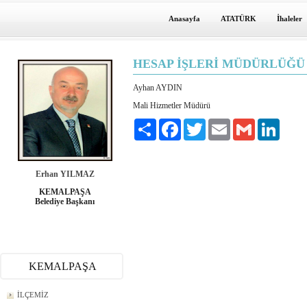
Anasayfa
ATATÜRK
İhaleler
HESAP İŞLERİ MÜDÜRLÜĞÜ
Ayhan AYDIN
Mali Hizmetler Müdürü
Paylaş
Facebook
Twitter
Email
Gmail
LinkedI
Erhan YILMAZ
KEMALPAŞA
Belediye Başkanı
KEMALPAŞA
İLÇEMİZ