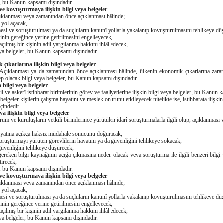
 bu Kanun kapsamı dışındadır.
e kovuşturmaya ilişkin bilgi veya belgeler
klanması veya zamanından önce açıklanması hâlinde;
 yol açacak,
esi ve soruşturulması ya da suçluların kanunî yollarla yakalanıp kovuşturulmasını tehlikeye d
nin gereğince yerine getirilmesini engelleyecek,
ılmış bir kişinin adil yargılanma hakkını ihlâl edecek,
 belgeler, bu Kanun kapsamı dışındadır.
çıkarlarına ilişkin bilgi veya belgeler
Açıklanması ya da zamanından önce açıklanması hâlinde, ülkenin ekonomik çıkarlarına zara
p olacak bilgi veya belgeler, bu Kanun kapsamı dışındadır.
n bilgi veya belgeler
il ve askerî istihbarat birimlerinin görev ve faaliyetlerine ilişkin bilgi veya belgeler, bu Kanun 
eler kişilerin çalışma hayatını ve meslek onurunu etkileyecek nitelikte ise, istihbarata ilişkin b
çindedir.
 ilişkin bilgi veya belgeler
um ve kuruluşların yetkili birimlerince yürütülen idarî soruşturmalarla ilgili olup, açıklanmas
hayatına açıkça haksız müdahale sonucunu doğuracak,
oruşturmayı yürüten görevlilerin hayatını ya da güvenliğini tehlikeye sokacak,
üvenliğini tehlikeye düşürecek,
gereken bilgi kaynağının açığa çıkmasına neden olacak veya soruşturma ile ilgili benzeri bilgi 
tirecek,
 bu Kanun kapsamı dışındadır.
e kovuşturmaya ilişkin bilgi veya belgeler
klanması veya zamanından önce açıklanması hâlinde;
 yol açacak,
esi ve soruşturulması ya da suçluların kanunî yollarla yakalanıp kovuşturulmasını tehlikeye d
nin gereğince yerine getirilmesini engelleyecek,
ılmış bir kişinin adil yargılanma hakkını ihlâl edecek,
 belgeler, bu Kanun kapsamı dışındadır.