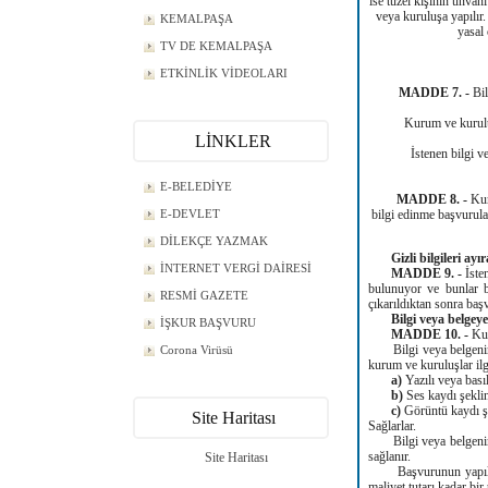
ise tüzel kişinin unvanı
veya kuruluşa yapılır.
KEMALPAŞA
yasal 
TV DE KEMALPAŞA
ETKİNLİK VİDEOLARI
MADDE 7. -
Bi
Kurum ve kuruluşlar,
LİNKLER
İstenen bilgi veya
E-BELEDİYE
MADDE 8. -
Kur
E-DEVLET
bilgi edinme başvurula
DİLEKÇE YAZMAK
Gizli bilgileri ay
İNTERNET VERGİ DAİRESİ
MADDE 9. -
İste
bulunuyor ve bunlar bi
RESMİ GAZETE
çıkarıldıktan sonra başv
Bilgi veya belgeye
İŞKUR BAŞVURU
MADDE 10. -
Kur
Bilgi veya belgenin ni
Corona Virüsü
kurum ve kuruluşlar ilg
a)
Yazılı veya bası
b)
Ses kaydı şeklin
c)
Görüntü kaydı şe
Site Haritası
Sağlarlar.
Bilgi veya belgenin yu
sağlanır.
Site Haritası
Başvurunun yapıldığı 
maliyet tutarı kadar bir