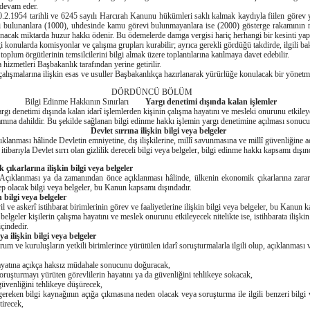
 devam eder.
954 tarihli ve 6245 sayılı Harcırah Kanunu hükümleri saklı kalmak kaydıyla fiilen görev ya
 bulunanlara (1000), uhdesinde kamu görevi bulunmayanlara ise (2000) gösterge rakamının m
unacak miktarda huzur hakkı ödenir. Bu ödemelerde damga vergisi hariç herhangi bir kesinti ya
nularda komisyonlar ve çalışma grupları kurabilir; ayrıca gerekli gördüğü takdirde, ilgili ba
 toplum örgütlerinin temsilcilerini bilgi almak üzere toplantılarına katılmaya davet edebilir.
metleri Başbakanlık tarafından yerine getirilir.
malarına ilişkin esas ve usuller Başbakanlıkça hazırlanarak yürürlüğe konulacak bir yönetme
DÖRDÜNCÜ BÖLÜM
Bilgi Edinme Hakkının Sınırları
Yargı denetimi dışında kalan işlemler
rgı denetimi dışında kalan idarî işlemlerden kişinin çalışma hayatını ve mesleki onurunu etkileye
ına dahildir. Bu şekilde sağlanan bilgi edinme hakkı işlemin yargı denetimine açılması sonu
Devlet sırrına ilişkin bilgi veya belgeler
klanması hâlinde Devletin emniyetine, dış ilişkilerine, millî savunmasına ve millî güvenliğine a
i itibarıyla Devlet sırrı olan gizlilik dereceli bilgi veya belgeler, bilgi edinme hakkı kapsamı dışın
çıkarlarına ilişkin bilgi veya belgeler
Açıklanması ya da zamanından önce açıklanması hâlinde, ülkenin ekonomik çıkarlarına zara
p olacak bilgi veya belgeler, bu Kanun kapsamı dışındadır.
n bilgi veya belgeler
il ve askerî istihbarat birimlerinin görev ve faaliyetlerine ilişkin bilgi veya belgeler, bu Kanun 
eler kişilerin çalışma hayatını ve meslek onurunu etkileyecek nitelikte ise, istihbarata ilişkin b
çindedir.
 ilişkin bilgi veya belgeler
um ve kuruluşların yetkili birimlerince yürütülen idarî soruşturmalarla ilgili olup, açıklanmas
hayatına açıkça haksız müdahale sonucunu doğuracak,
oruşturmayı yürüten görevlilerin hayatını ya da güvenliğini tehlikeye sokacak,
üvenliğini tehlikeye düşürecek,
gereken bilgi kaynağının açığa çıkmasına neden olacak veya soruşturma ile ilgili benzeri bilgi 
tirecek,