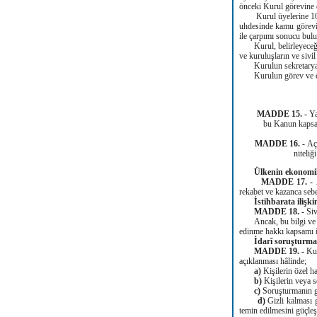
önceki Kurul görevine
Kurul üyelerine 10.2.1
uhdesinde kamu görevi
ile çarpımı sonucu bul
Kurul, belirleyeceği ko
ve kuruluşların ve sivil
Kurulun sekretarya hiz
Kurulun görev ve çalış
MADDE 15. -
Ya
bu Kanun kapsam
MADDE 16. -
Açı
niteliğ
Ülkenin ekonomik 
MADDE 17. -
rekabet ve kazanca sebe
İstihbarata ilişki
MADDE 18. -
Siv
Ancak, bu bilgi ve belg
edinme hakkı kapsamı i
İdarî soruşturmaya
MADDE 19. -
Kur
açıklanması hâlinde;
a)
Kişilerin özel 
b)
Kişilerin veya s
c)
Soruşturmanın g
d)
Gizli kalması 
temin edilmesini güçleş