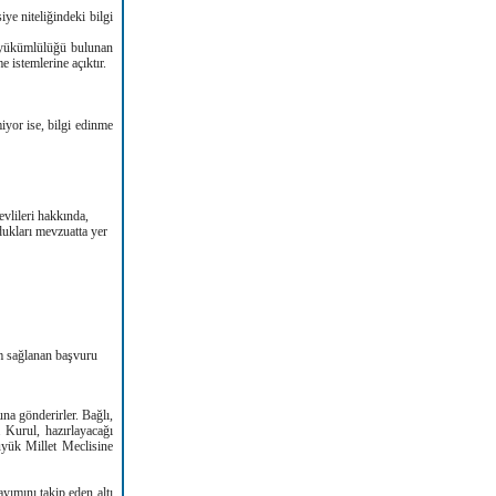
iye niteliğindeki bilgi
e yükümlülüğü bulunan
e istemlerine açıktır.
miyor ise, bilgi edinme
lileri hakkında,
dukları mevzuatta yer
şim sağlanan başvuru
a gönderirler. Bağlı,
r. Kurul, hazırlayacağı
üyük Millet Meclisine
yımını takip eden altı