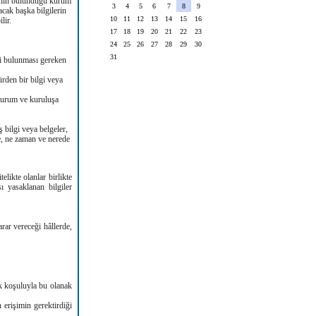
elgenin bulunduğu kurum
3
4
5
6
7
8
9
acak başka bilgilerin
10
11
12
13
14
15
16
ilir.
17
18
19
20
21
22
23
24
25
26
27
28
29
30
31
ği bulunması gereken
rden bir bilgi veya
kurum ve kuruluşa
 bilgi veya belgeler,
e, ne zaman ve nerede
telikte olanlar birlikte
ı yasaklanan bilgiler
ar vereceği hâllerde,
k koşuluyla bu olanak
erişimin gerektirdiği