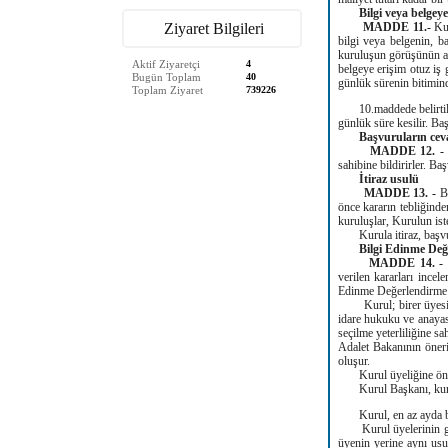
Bilgi veya belgeye
Ziyaret Bilgileri
MADDE 11.-
Ku
bilgi veya belgenin, b
kuruluşun görüşünün al
Aktif Ziyaretçi
4
belgeye erişim otuz iş
Bugün Toplam
40
günlük sürenin bitiminde
Toplam Ziyaret
739226
10.maddede belirtilen b
günlük süre kesilir. Ba
Başvuruların cev
MADDE 12. 
sahibine bildirirler. Ba
İtiraz usulü
MADDE 13. -
B
önce kararın tebliğinde
kuruluşlar, Kurulun ist
Kurula itiraz, başvuru
Bilgi Edinme De
MADDE 14. -
verilen kararları ince
Edinme Değerlendirme 
Kurul; birer üyesi Yar
idare hukuku ve anayas
seçilme yeterliliğine s
Adalet Bakanının öneri
oluşur.
Kurul üyeliğine öneri
Kurul Başkanı, kurul ü
Kurul, en az ayda bir 
Kurul üyelerinin görev
üyenin yerine aynı usu