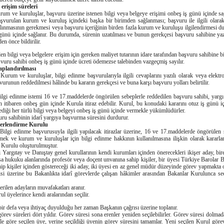
 erişim süreleri
rum ve kuruluşlar, başvuru üzerine istenen bilgi veya belgeye erişimi onbeş iş günü içinde sa
aşvurulan kurum ve kuruluş içindeki başka bir birimden sağlanması; başvuru ile ilgili olar
ınmasının gerekmesi veya başvuru içeriğinin birden fazla kurum ve kuruluşu ilgilendirmesi du
 günü içinde sağlanır. Bu durumda, sürenin uzatılması ve bunun gerekçesi başvuru sahibine yaz
n önce bildirilir.
ilgi veya belgelere erişim için gereken maliyet tutarının idare tarafından başvuru sahibine bi
şvuru sahibi onbeş iş günü içinde ücreti ödemezse talebinden vazgeçmiş sayılır.
aplandırılması
-
Kurum ve kuruluşlar, bilgi edinme başvurularıyla ilgili cevaplarını yazılı olarak veya elekt
şvurunun reddedilmesi hâlinde bu kararın gerekçesi ve buna karşı başvuru yolları belirtilir.
ilgi edinme istemi 16 ve 17.maddelerde öngörülen sebeplerle reddedilen başvuru sahibi, yar
n itibaren onbeş gün içinde Kurula itiraz edebilir. Kurul, bu konudaki kararını otuz iş günü 
ediği her türlü bilgi veya belgeyi onbeş iş günü içinde vermekle yükümlüdürler.
 sahibinin idarî yargıya başvurma süresini durdurur.
ğerlendirme Kurulu
Bilgi edinme başvurusuyla ilgili yapılacak itirazlar üzerine, 16 ve 17.maddelerde öngörülen 
lemek ve kurum ve kuruluşlar için bilgi edinme hakkının kullanılmasına ilişkin olarak kararla
Kurulu oluşturulmuştur.
gıtay ve Danıştay genel kurullarının kendi kurumları içinden önerecekleri ikişer aday, bir
a hukuku alanlarında profesör veya doçent unvanına sahip kişiler, bir üyesi Türkiye Barolar B
ahip kişiler içinden göstereceği iki aday, iki üyesi en az genel müdür düzeyinde görev yapmakta o
si üzerine bu Bakanlıkta idarî görevlerde çalışan hâkimler arasından Bakanlar Kurulunca s
len adayların muvafakatları aranır.
yelerince kendi aralarından seçilir.
defa veya ihtiyaç duyulduğu her zaman Başkanın çağrısı üzerine toplanır.
 süreleri dört yıldır. Görev süresi sona erenler yeniden seçilebilirler. Görev süresi dolmad
le göre seçilen üye, yerine seçildiği üyenin görev süresini tamamlar. Yeni seçilen Kurul göre