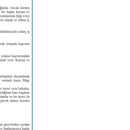
ğlarlar. Ancak istenen
ak bir başka kurum ve
rumlarında bilgi veya
ılı olarak ve onbeş iş
ldirilmesiyle onbeş iş
ronik ortamda başvuru
gı yoluna başvurmadan
içinde verir. Kurum ve
sebeplere dayanılarak
r vermek üzere; Bilgi
er üyesi ceza hukuku,
irliğinin baro başkanı
lanlar ve bir üyesi de
eçilecek dokuz üyeden
an görevinden ayrılan
ve başlayıncaya kadar