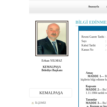
Anasayfa
BİLGİ EDİNM
Resmi Gazete Tarihi
:
Sayı
:
Kabul Tarihi
:
Kanun No
:
Erhan YILMAZ
KEMALPAŞA
Belediye Başkanı
Amaç
MADDE 1—
B
kişilerin bilgi edinme h
Kapsam
MADDE 2—
Bu K
KEMALPAŞA
1.11.1984 tarihli ve 
Tanımlar
İLÇEMİZ
MADDE 3—
Bu 
a- Kurum ve ku