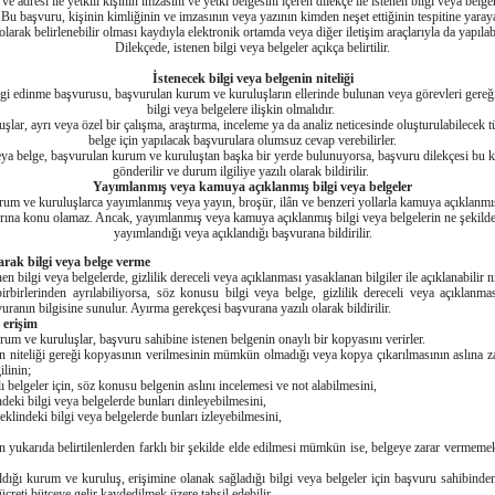
 ve adresi ile yetkili kişinin imzasını ve yetki belgesini içeren dilekçe ile istenen bilgi veya b
 Bu başvuru, kişinin kimliğinin ve imzasının veya yazının kimden neşet ettiğinin tespitine yaray
olarak belirlenebilir olması kaydıyla elektronik ortamda veya diğer iletişim araçlarıyla da yapılab
Dilekçede, istenen bilgi veya belgeler açıkça belirtilir.
İstenecek bilgi veya belgenin niteliği
lgi edinme başvurusu, başvurulan kurum ve kuruluşların ellerinde bulunan veya görevleri gere
bilgi veya belgelere ilişkin olmalıdır.
 ayrı veya özel bir çalışma, araştırma, inceleme ya da analiz neticesinde oluşturulabilecek tü
belge için yapılacak başvurulara olumsuz cevap verebilirler.
 belge, başvurulan kurum ve kuruluştan başka bir yerde bulunuyorsa, başvuru dilekçesi bu 
gönderilir ve durum ilgiliye yazılı olarak bildirilir.
Yayımlanmış veya kamuya açıklanmış bilgi veya belgeler
um ve kuruluşlarca yayımlanmış veya yayın, broşür, ilân ve benzeri yollarla kamuya açıklanmış
rına konu olamaz. Ancak, yayımlanmış veya kamuya açıklanmış bilgi veya belgelerin ne şekild
yayımlandığı veya açıklandığı başvurana bildirilir.
ırarak bilgi veya belge verme
nen bilgi veya belgelerde, gizlilik dereceli veya açıklanması yasaklanan bilgiler ile açıklanabilir ni
rbirlerinden ayrılabiliyorsa, söz konusu bilgi veya belge, gizlilik dereceli veya açıklanmas
uranın bilgisine sunulur. Ayırma gerekçesi başvurana yazılı olarak bildirilir.
 erişim
um ve kuruluşlar, başvuru sahibine istenen belgenin onaylı bir kopyasını verirler.
teliği gereği kopyasının verilmesinin mümkün olmadığı veya kopya çıkarılmasının aslına zar
ilinin;
lı belgeler için, söz konusu belgenin aslını incelemesi ve not alabilmesini,
deki bilgi veya belgelerde bunları dinleyebilmesini,
klindeki bilgi veya belgelerde bunları izleyebilmesini,
karıda belirtilenlerden farklı bir şekilde elde edilmesi mümkün ise, belgeye zarar vermeme
kurum ve kuruluş, erişimine olanak sağladığı bilgi veya belgeler için başvuru sahibinden 
 ücreti bütçeye gelir kaydedilmek üzere tahsil edebilir.