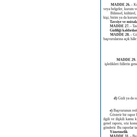
MADDE 26. -
Ku
veya belgeler, kurum ve
Bilimsel, kültürel, is
kişi, birim ya da kuruml
Tavsiye ve mütala
MADDE 27. -
Tav
Gizliliği kaldırıla
MADDE 28. -
Gi
başvurularına açık hâle 
MADDE 29. 
işledikleri fiillerin 
d)
Gizli ya da s
e)
Başvurunun redde
Gösterir bir rapor haz
ilgili ve ilişkili kamu 
genel raporu, söz konu
gönderir. Bu raporlar 
Yönetmelik
MADDE 31. -
Bu 