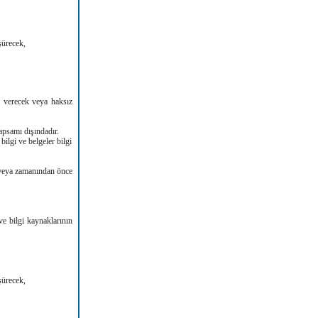
üşürecek,
r verecek veya haksız
kapsamı dışındadır.
ilgi ve belgeler bilgi
ı veya zamanından önce
ve bilgi kaynaklarının
üşürecek,