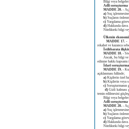
Bilgi veya belgeler,
Adlî soruşturma v
MADDE 20. -
Açı
a)
Suç işlenmesine
b)
Suçların önlenm
c)
Yargılama görevi
d)
Hakkında dava aç
Nitelikteki bilgi veya
Ülkenin ekonomik 
MADDE 17. -
rekabet ve kazanca sebe
İstihbarata ilişki
MADDE 18. -
Siv
Ancak, bu bilgi ve belg
edinme hakkı kapsamı i
İdarî soruşturmaya
MADDE 19. -
Kur
açıklanması hâlinde;
a)
Kişilerin özel 
b)
Kişilerin veya s
c)
Soruşturmanın g
d)
Gizli kalması 
temin edilmesini güçleş
Bilgi veya belgeler,
Adlî soruşturma v
MADDE 20. -
Açı
a)
Suç işlenmesine
b)
Suçların önlenm
c)
Yargılama görevi
d)
Hakkında dava aç
Nitelikteki bilgi veya