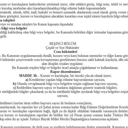
rum ve kuruluşların faaliyetlerini yürütmek üzere, elde ettikleri görüş, bilgi notu, teklif ve tavs
 kuruluş tarafından aksi kararlaştırılmadıkça bilgi edinme hakkı kapsamındadır.
tatistik, teknik, tıbbî, malî, hukukî ve benzeri uzmanlık alanlarında yasal olarak görüş verm
arın görüşleri, kurum ve kuruluşların alacakları kararlara esas teşkil etmesi kaydıyla bilgi edinm
a talepleri
siye ve mütalaa talepleri bu Kanun kapsamı dışındadır.
n bilgi veya belgeler
zliliği kaldırılmış olan bilgi veya belgeler, bu Kanunda belirtilen diğer istisnalar kapsamına gir
gelir.
BEŞİNCİ BÖLÜM
Çeşitli ve Son Hükümler
Ceza hükümleri
-
Bu Kanunun uygulanmasında ihmâli, kusuru veya kastı bulunan memurlar ve diğer kamu görev
genel hükümler çerçevesinde ceza kovuşturması gerektirmesi hususu saklı kalmak kaydıyla, tâbi ol
alan disiplin cezaları uygulanır.
Bu Kanunla erişilen bilgi ve belgeler ticarî amaçla çoğaltılamaz ve kullanılamaz.
Rapor düzenlenmesi
MADDE 30. -
Kurum ve kuruluşlar, bir önceki yıla ait olmak üzere;
a)
Kendilerine yapılan bilgi edinme başvurularının sayısını,
b)
Olumlu cevaplanarak bilgi veya belgelere erişim sağlanan başvuru sayısını,
c)
Reddedilen başvuru sayısı ve bunların dağılımını gösterir istatistik bilgileri,
ır niteliğindeki bilgiler çıkarılarak ya da bu nitelikteki bilgiler ayrılarak bilgi veya belgelere eri
sayısını,
dilmesi üzerine itiraz edilen başvuru sayısı ile bunların sonuçlarını,
ırlayarak, bu raporları her yıl Şubat ayının sonuna kadar Bilgi Edinme Değerlendirme Kurulun
kurum ve kuruluşları raporlarını bağlı, ilgili ya da ilişkili oldukları bakanlık vasıtasıyla iletirle
su kurum ve kuruluşların raporları ile birlikte her yıl Nisan ayının sonuna kadar Türkiye B
takip eden iki ay içinde Türkiye Büyük Millet Meclisi Başkanlığınca kamuoyuna açıklanır.
Kanunun uygulanması ile ilgili esas ve usullerin belirlenmesine ilişkin yönetmelik, Kanunun ya