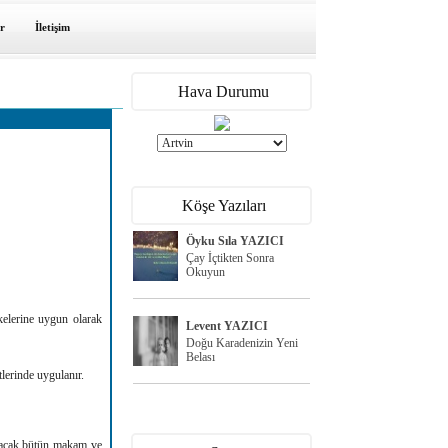
r
İletişim
Hava Durumu
Köşe Yazıları
Öyku Sıla YAZICI
Çay İçtikten Sonra
Okuyun
lkelerine uygun olarak
Levent YAZICI
Doğu Karadenizin Yeni
Belası
lerinde uygulanır.
lacak bütün makam ve