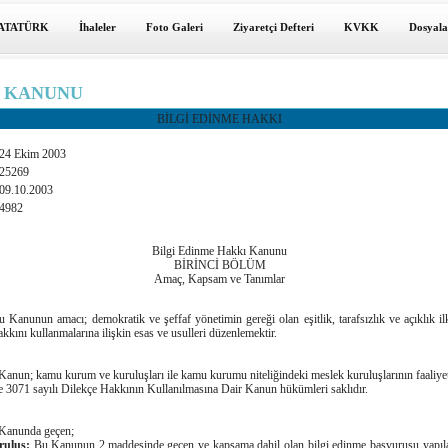
ATATÜRK
İhaleler
Foto Galeri
Ziyaretçi Defteri
KVKK
Dosyala
E KANUNU
BİLGİ EDİNME HAKKI
24 Ekim 2003
25269
09.10.2003
4982
Bilgi Edinme Hakkı Kanunu
BİRİNCİ BÖLÜM
Amaç, Kapsam ve Tanımlar
u Kanunun amacı; demokratik ve şeffaf yönetimin gereği olan eşitlik, tarafsızlık ve açıklık i
akkını kullanmalarına ilişkin esas ve usulleri düzenlemektir.
anun; kamu kurum ve kuruluşları ile kamu kurumu niteliğindeki meslek kuruluşlarının faaliyet
3071 sayılı Dilekçe Hakkının Kullanılmasına Dair Kanun hükümleri saklıdır.
Kanunda geçen;
ruluş:
Bu Kanunun 2.maddesinde geçen ve kapsama dahil olan bilgi edinme başvurusu yapı