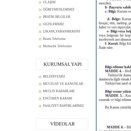
ULAŞIM
mercileri,
b- Başvuru sahib
ÖĞRETMENLERİMİZ
c- Bilgi:
Kurum ve 
PRATİK BİLGİLER
d- Belge:
Kurum 
broşür, etüt, mektup, pr
GEZİLERİMİZ
haber ve veri taşıyıcılar
e- Bilgi veya be
LİKAPA,YABANMERSİNİ
veya belgenin bir kop
Resmi Telefonlar
inceleyerek not almasın
f- Kurul:
Bilgi Ed
Muhtarlık Telefonları
İfade eder.
KURUMSAL YAPI
Bilgi edinme hak
MADDE 4. -
Herk
Türkiye'de ikamet eden
BELEDİYEMİZ
alanlarıyla ilgili olmak
Türkiye'nin taraf oldu
MEVZUAT VE KANUNLAR
MECLİS KARARLARI
Bilgi verme yük
MADDE 5. -
Kur
ENCÜMEN KARARI
sunmak ve bilgi edinme 
FAALİYET RAPORLARIMIZ
Bu Kanun yürürlüğe gi
VİDEOLAR
MADDE 6. -
Bil