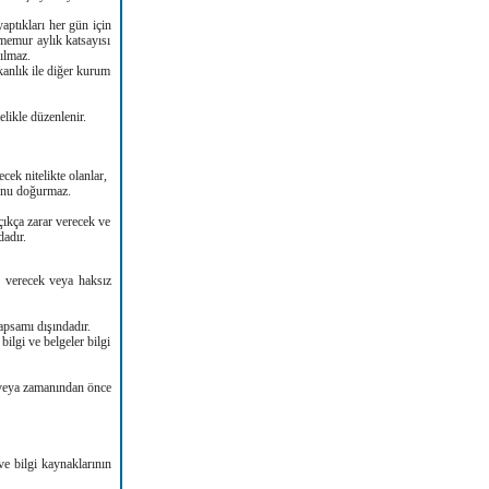
ptıkları her gün için
emur aylık katsayısı
pılmaz.
kanlık ile diğer kurum
likle düzenlenir.
cek nitelikte olanlar,
cunu doğurmaz.
çıkça zarar verecek ve
dadır.
r verecek veya haksız
kapsamı dışındadır.
ilgi ve belgeler bilgi
ı veya zamanından önce
ve bilgi kaynaklarının