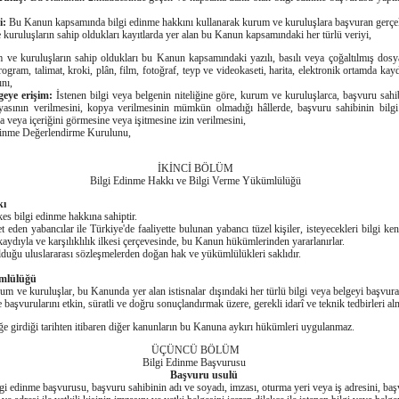
i:
Bu Kanun kapsamında bilgi edinme hakkını kullanarak kurum ve kuruluşlara başvuran gerçek 
kuruluşların sahip oldukları kayıtlarda yer alan bu Kanun kapsamındaki her türlü veriyi,
ve kuruluşların sahip oldukları bu Kanun kapsamındaki yazılı, basılı veya çoğaltılmış dosya,
ogram, talimat, kroki, plân, film, fotoğraf, teyp ve videokaseti, harita, elektronik ortamda kayd
ını,
lgeye erişim:
İstenen bilgi veya belgenin niteliğine göre, kurum ve kuruluşlarca, başvuru sah
yasının verilmesini, kopya verilmesinin mümkün olmadığı hâllerde, başvuru sahibinin bilgi
a veya içeriğini görmesine veya işitmesine izin verilmesini,
inme Değerlendirme Kurulunu,
İKİNCİ BÖLÜM
Bilgi Edinme Hakkı ve Bilgi Verme Yükümlülüğü
kı
es bilgi edinme hakkına sahiptir.
 yabancılar ile Türkiye'de faaliyette bulunan yabancı tüzel kişiler, isteyecekleri bilgi kend
 kaydıyla ve karşılıklılık ilkesi çerçevesinde, bu Kanun hükümlerinden yararlanırlar.
ğu uluslararası sözleşmelerden doğan hak ve yükümlülükleri saklıdır.
ümlülüğü
um ve kuruluşlar, bu Kanunda yer alan istisnalar dışındaki her türlü bilgi veya belgeyi başvur
başvurularını etkin, süratli ve doğru sonuçlandırmak üzere, gerekli idarî ve teknik tedbirleri a
rdiği tarihten itibaren diğer kanunların bu Kanuna aykırı hükümleri uygulanmaz.
ÜÇÜNCÜ BÖLÜM
Bilgi Edinme Başvurusu
Başvuru usulü
gi edinme başvurusu, başvuru sahibinin adı ve soyadı, imzası, oturma yeri veya iş adresini, başv