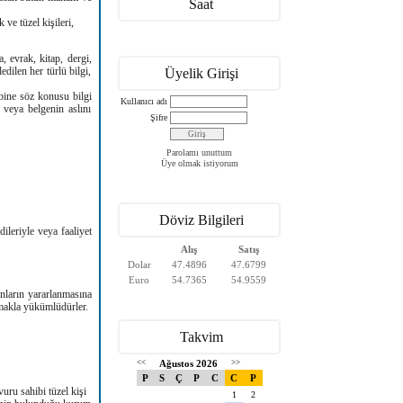
Saat
ve tüzel kişileri,
 evrak, kitap, dergi,
edilen her türlü bilgi,
Üyelik Girişi
ibine söz konusu bilgi
Kullanıcı adı
 veya belgenin aslını
Şifre
Parolamı unuttum
Üye olmak istiyorum
Döviz Bilgileri
ileriyle veya faaliyet
Alış
Satış
Dolar
47.4896
47.6799
Euro
54.7365
54.9559
anların yararlanmasına
lmakla yükümlüdürler.
Takvim
<<
Ağustos 2026
>>
P
S
Ç
P
C
C
P
uru sahibi tüzel kişi
1
2