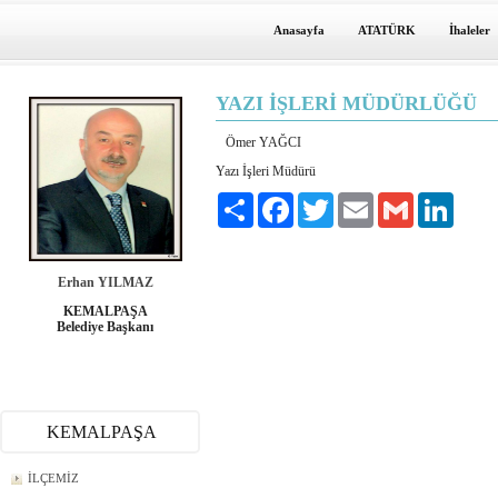
Anasayfa
ATATÜRK
İhaleler
YAZI İŞLERİ MÜDÜRLÜĞÜ
Ömer YAĞCI
Yazı İşleri Müdürü
Paylaş
Facebook
Twitter
Email
Gmail
LinkedI
Erhan YILMAZ
KEMALPAŞA
Belediye Başkanı
KEMALPAŞA
İLÇEMİZ