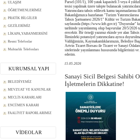
Parsel (101/1), 100 yatak kapasiteli 3 veya 4 yıldız
ULAŞIM
tesisi yapılmak üzere talepte bulanacak yatırımcılara 
ÖĞRETMENLERİMİZ
Yatırımcılara tahsis edilecek kamu taşınmazlarına il
Bakanlığımızca hazırlanan "Turizm Yatırımcıların
PRATİK BİLGİLER
Tahsis Şartnamesi 2026/1" Kültür ve Turizm Baka
sayfasında (https://www.ktb.gov.tr) "Duyurular" 
GEZİLERİMİZ
tarihinde yayımlanmış olup başvurular 20/5/2026 t
erecektir. Bir örneği yazımız ekinde yer alan Tahsi
LİKAPA,YABANMERSİNİ
İlimizdeki potansiyel yatırımcılara ayrıca duyurulma
Valiliğimizin, Kaymakamlıklarımızın, Belediye Baş
Resmi Telefonlar
Artvin Ticaret Borsası ile Ticaret ve Sanayi Odala
Muhtarlık Telefonları
sitelerinde yayınlanması hususunda bilgilerinizi ve 
ederim.
15.05.2026
KURUMSAL YAPI
Sanayi Sicil Belgesi Sahibi O
BELEDİYEMİZ
İşletmelerin Dikkatine!
MEVZUAT VE KANUNLAR
MECLİS KARARLARI
ENCÜMEN KARARI
FAALİYET RAPORLARIMIZ
VİDEOLAR