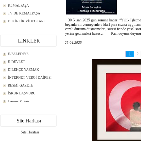
KEMALPAŞA
TV DE KEMALPAŞA
30 Nisan 2025 gün sonuna kadar “Yıllık İşletme
ETKİNLİK VİDEOLARI
beyanlarını vermeyenlere idari para cezası uygulana
cezalı duruma düşmemeleri, süresi içinde yasal sor
yerine getirmeleri hususu, Kamuoyuna duyurul
LİNKLER
25.04.2025
E-BELEDİYE
1
2
E-DEVLET
DİLEKÇE YAZMAK
İNTERNET VERGİ DAİRESİ
RESMİ GAZETE
İŞKUR BAŞVURU
Corona Virüsü
Site Haritası
Site Haritası