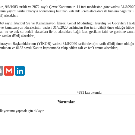
nin, 9/8/1983 tarihli ve 2872 sayılı Çevre Kanununun 11 inci maddesine göre vadesi 31/8/2020 t
n yayımı tarihi itibarıyla ödenmemiş bulunan katı atık ücreti alacakları ile bunlara bağlı fer’
l) alacakları,
2560 sayılı İstanbul Su ve Kanalizasyon İdaresi Genel Müdürlüğü Kuruluş ve Görevleri Ha
 ve kanalizasyon idarelerinin, vadesi 31/8/2020 tarihinden (bu tarih dâhil) önce olduğu hâld
n su ve atık su bedeli alacakları ile bu alacaklara bağlı faiz, gecikme faizi ve gecikme zamm
 zamlar dâhil) alacakları,
dinasyon Başkanlıklarının (YİKOB) vadesi 31/8/2020 tarihinden (bu tarih dâhil) önce olduğ
 bulunan ve 6183 sayılı Kanun kapsamında takip edilen asli ve fer’i amme alacakları,
er
Email
Gmail
LinkedIn
4781
kez okundu
Yorumlar
İlk yorumu yapmak için
tıklayın