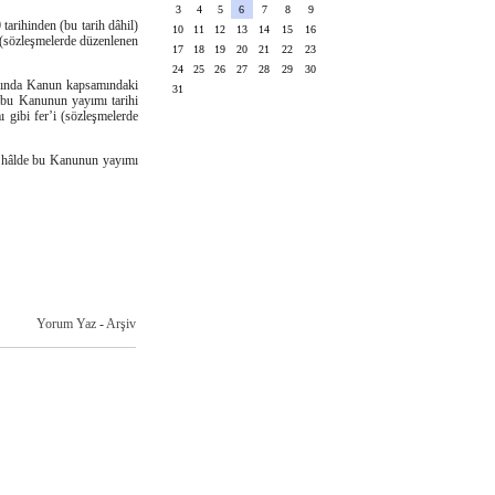
3
4
5
6
7
8
9
arihinden (bu tarih dâhil)
10
11
12
13
14
15
16
i (sözleşmelerde düzenlenen
17
18
19
20
21
22
23
24
25
26
27
28
29
30
kkında Kanun kapsamındaki
31
e bu Kanunun yayımı tarihi
ı gibi fer’i (sözleşmelerde
u hâlde bu Kanunun yayımı
Yorum Yaz
-
Arşiv