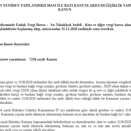
N YENİDEN YAPILANDIRILMASI İLE BAZI KANUNLARDA DEĞİŞİKLİK YA
KANUN
ediyemizde Emlak Vergi Borcu – Su Tahakkuk bedeli - Kira ve diğer vergi borcu olan 
şlemlelerine başlanmış olup, müracaatlar 31.12.2020 tarihinde sona erecektir.
ze ilanen duyurulur.
 Gazete yayınlanan 7256 sayılı Kanun
ına giren ve 31/8/2020 tarihinden (bu tarih dâhil) önceki dönemlere, beyana dayanan vergilerde
in vergi ve bunlara bağlı vergi cezaları, gecikme faizleri, gecikme zamları, 2020 yılına ilişkin 
uk eden vergi (2020 yılına ilişkin tahakkuk eden emlak vergisi ile iş yeri ve diğer şekillerde k
taksitleri hariç) ve bunlara bağlı vergi cezaları, gecikme faizleri, gecikme zamları, bunların d
len ve vadesi 31/8/2020 tarihinden (bu tarih dâhil) önce olduğu hâlde bu Kanunun yayımı t
lacakları,
64 sayılı Belediye Gelirleri Kanununun 97 nci maddesine göre tahsili gereken ve vadesi 31/8
Kanunun yayımı tarihi itibarıyla ödenmemiş bulunan ücret alacakları ile bunlara bağlı fer’i alac
 sayılı Belediye Kanunu kapsamındaki belediyelerin su abonelerinden olan ve vadesi 31/8/2020 
nun yayımı tarihi itibarıyla ödenmemiş bulunan su, atık su ve katı atık ücreti alacaklar
r türlü ceza ve zamlar dâhil) alacakları,