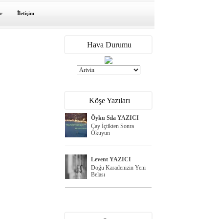
r
İletişim
Hava Durumu
Köşe Yazıları
Öyku Sıla YAZICI
Çay İçtikten Sonra
Okuyun
Levent YAZICI
Doğu Karadenizin Yeni
Belası