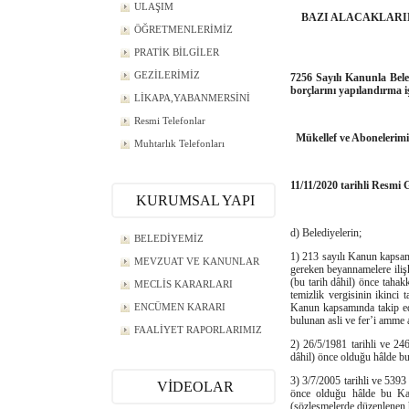
ULAŞIM
BAZI ALACAKLARI
ÖĞRETMENLERİMİZ
PRATİK BİLGİLER
GEZİLERİMİZ
7256 Sayılı Kanunla Bel
borçlarını yapılandırma i
LİKAPA,YABANMERSİNİ
Resmi Telefonlar
Mükellef ve Abonelerimi
Muhtarlık Telefonları
11/11/2020 tarihli Resmi
KURUMSAL YAPI
d) Belediyelerin;
BELEDİYEMİZ
1) 213 sayılı Kanun kapsam
MEVZUAT VE KANUNLAR
gereken beyannamelere ilişk
(bu tarih dâhil) önce tahakk
MECLİS KARARLARI
temizlik vergisinin ikinci 
ENCÜMEN KARARI
Kanun kapsamında takip edi
bulunan asli ve fer’i amme a
FAALİYET RAPORLARIMIZ
2) 26/5/1981 tarihli ve 24
dâhil) önce olduğu hâlde bu 
3) 3/7/2005 tarihli ve 5393
VİDEOLAR
önce olduğu hâlde bu Kanu
(sözleşmelerde düzenlenen he