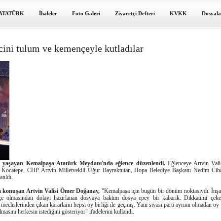
ATATÜRK
İhaleler
Foto Galeri
Ziyaretçi Defteri
KVKK
Dosyala
cini tulum ve kemençeyle kutladılar
 yaşayan Kemalpaşa Atatürk Meydanı'nda eğlence düzenlendi.
Eğlenceye Artvin Val
Kocatepe, CHP Artvin Milletvekili Uğur Bayraktutan, Hopa Belediye Başkanı Nedim Cihan'
tıldı.
konuşan Artvin Valisi Ömer Doğanay,
"Kemalpaşa için bugün bir dönüm noktasıydı. İnşa
ilçe olmasından dolayı hazırlanan dosyaya baktım dosya epey bir kabarık. Dikkatimi çek
 meclislerinden çıkan kararların hepsi oy birliği ile geçmiş. Yani siyasi parti ayrımı olmadan o
masını herkesin istediğini gösteriyor" ifadelerini kullandı.