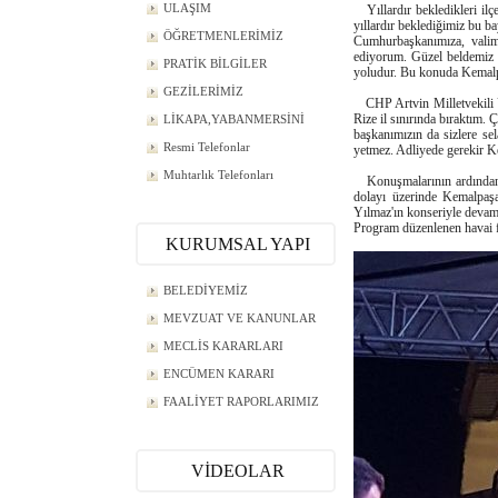
ULAŞIM
Yıllardır bekledikleri ilç
yıllardır beklediğimiz bu b
ÖĞRETMENLERİMİZ
Cumhurbaşkanımıza, valimi
ediyorum. Güzel beldemiz 
PRATİK BİLGİLER
yoludur. Bu konuda Kemalpa
GEZİLERİMİZ
CHP Artvin Milletvekili Uğ
Rize il sınırında bıraktım
LİKAPA,YABANMERSİNİ
başkanımızın da sizlere se
Resmi Telefonlar
yetmez. Adliyede gerekir K
Muhtarlık Telefonları
Konuşmalarının ardından A
dolayı üzerinde Kemalpaşa
Yılmaz'ın konseriyle devam 
Program düzenlenen havai fi
KURUMSAL YAPI
BELEDİYEMİZ
MEVZUAT VE KANUNLAR
MECLİS KARARLARI
ENCÜMEN KARARI
FAALİYET RAPORLARIMIZ
VİDEOLAR