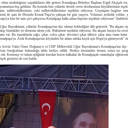
e olma mutluluğunu yaşadıklarını dile getiren Kemalpaşa Belediye Başkanı Ergül Akçiçek ise
ayramımıza hoş geldiniz. Bu konuda bize yıllardır destek veren dostlarımıza büyüklerimize teş
ze, milletvekillerimize, eski milletvekillerimize teşekkür ediyoruz. Geçmişten bugüne em
ismi ile şanı ile Mustafa Kemal Paşa'ya yakışan bir gün yaşıyor. Yolumuz aydınlık yoldur,
şa'ya kim bir tane çivi çakıyorsa Kemalpaşa halkı adına hepsine teşekkür ediyorum" ifadelerin
ur Bayraktutan, yıllardır Kemalpaşa'nın ilçe olmayı beklediğini dile getirerek "Bu akşam siy
. Çıkıp bizimkiler iyi demenin alemi yok. Hükümete teşekkür ediyoruz. Bu akşam buraya bu sevi
lamı var. Bu topraklarda sağcı çıkar, solcu çıkar, devrimci çıkar ülkücü çıkar ama vatan haini
emalpaşa'ya. Artık Kemalpaşa'nın köyünden bir adam sabıka kaydı için Hopa'ya gitmeyecek" de
rtvin Valisi Ömer Doğanay'a ve CHP Milletvekili Uğur Bayraktutan'a Kemalpaşa'nın ilçe o
'nın fotoğrafının bulunduğu tablo hediye edildi. Hediye töreninden hemen sonra ise prog
etti. Kemençe ve tulum eşliğinde kurulan horon halkaları ile Kemalpaşalı vatandaşlar eğlencenin 
şek gösterisi ile son buldu.