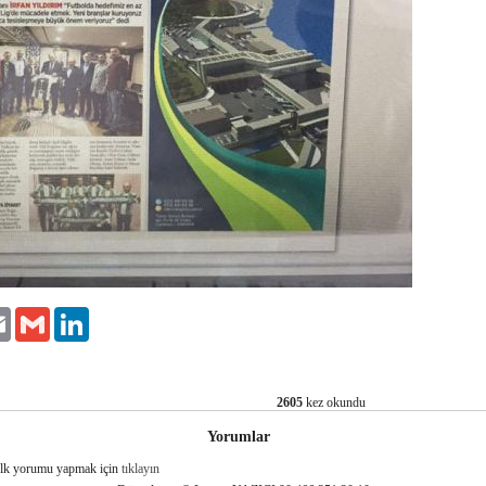
er
Email
Gmail
LinkedIn
2605
kez okundu
Yorumlar
İlk yorumu yapmak için
tıklayın