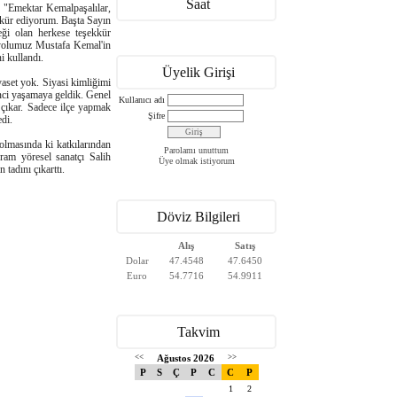
Saat
, "Emektar Kemalpaşalılar,
ekkür ediyorum. Başta Sayın
eği olan herkese teşekkür
 yolumuz Mustafa Kemal'in
i kullandı.
Üyelik Girişi
aset yok. Siyasi kimliğimi
nci yaşamaya geldik. Genel
Kullanıcı adı
 çıkar. Sadece ilçe yapmak
Şifre
di.
lmasında ki katkılarından
Parolamı unuttum
ram yöresel sanatçı Salih
Üye olmak istiyorum
tadını çıkarttı.
Döviz Bilgileri
Alış
Satış
Dolar
47.4548
47.6450
Euro
54.7716
54.9911
Takvim
<<
Ağustos 2026
>>
P
S
Ç
P
C
C
P
1
2