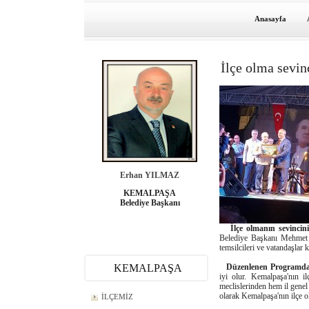
Anasayfa
İlçe olma sevin
Erhan YILMAZ
KEMALPAŞA
Belediye Başkanı
İlçe olmanın sevincini
Belediye Başkanı Mehmet 
temsilcileri ve vatandaşlar ka
KEMALPAŞA
Düzenlenen Programda 
iyi olur. Kemalpaşa'nın 
meclislerinden hem il genel
olarak Kemalpaşa'nın ilçe ol
İLÇEMİZ