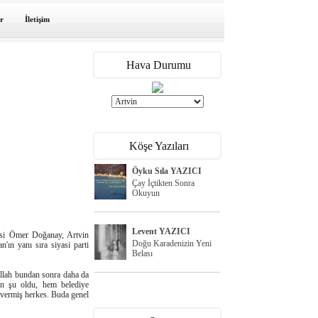
r
İletişim
Hava Durumu
Köşe Yazıları
Öyku Sıla YAZICI
Çay İçtikten Sonra
Okuyun
Levent YAZICI
isi Ömer Doğanay, Artvin
Doğu Karadenizin Yeni
ın yanı sıra siyasi parti
Belası
llah bundan sonra daha da
en şu oldu, hem belediye
y vermiş herkes. Buda genel