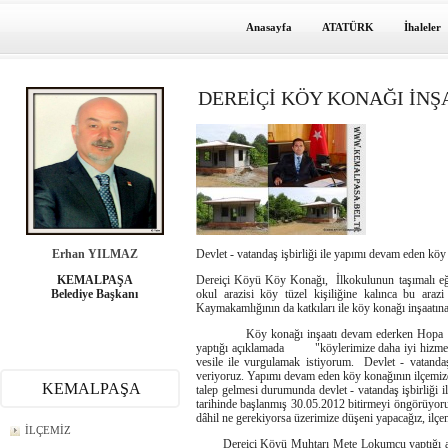
Anasayfa
ATATÜRK
İhaleler
DEREİÇİ KÖY KONAĞI İNŞ
Erhan YILMAZ
Devlet - vatandaş işbirliği ile yapımı devam eden köy 
KEMALPAŞA
Dereiçi Köyü Köy Konağı, İlkokulunun taşımalı eğiti
Belediye Başkanı
okul arazisi köy tüzel kişiliğine kalınca bu araz
Kaymakamlığının da katkıları ile köy konağı inşaatına
Köy konağı inşaatı devam ederken Hopa Kaym
yaptığı açıklamada "köylerimize daha iyi hizmet gö
vesile ile vurgulamak istiyorum. Devlet - vatandaş
veriyoruz. Yapımı devam eden köy konağının ilçemizde
KEMALPAŞA
talep gelmesi durumunda devlet - vatandaş işbirliği
tarihinde başlanmış 30.05.2012 bitirmeyi öngörüyoru
dâhil ne gerekiyorsa üzerimize düşeni yapacağız, ilçe
İLÇEMİZ
Dereiçi Köyü Muhtarı Mete Lokumcu yaptığı açık