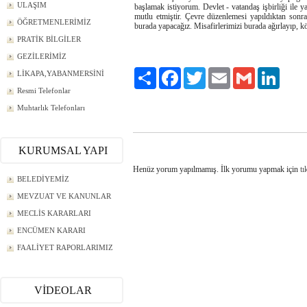
ULAŞIM
başlamak istiyorum. Devlet - vatandaş işbirliği ile y
mutlu etmiştir. Çevre düzenlemesi yapıldıktan sonr
ÖĞRETMENLERİMİZ
burada yapacağız. Misafirlerimizi burada ağırlayıp, 
PRATİK BİLGİLER
GEZİLERİMİZ
Paylaş
Facebook
Twitter
Email
Gmail
LinkedI
LİKAPA,YABANMERSİNİ
Resmi Telefonlar
Muhtarlık Telefonları
KURUMSAL YAPI
Henüz yorum yapılmamış. İlk yorumu yapmak için
tı
BELEDİYEMİZ
MEVZUAT VE KANUNLAR
MECLİS KARARLARI
ENCÜMEN KARARI
FAALİYET RAPORLARIMIZ
VİDEOLAR