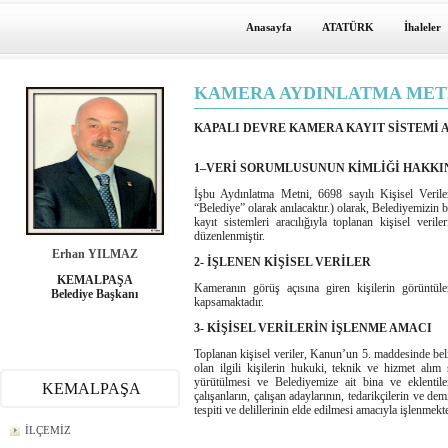
Anasayfa
ATATÜRK
İhaleler
KAMERA AYDINLATMA MET
KAPALI DEVRE KAMERA KAYIT SİSTEMİ
1–VERİ SORUMLUSUNUN KİMLİĞİ HAKKI
İşbu Aydınlatma Metni, 6698 sayılı Kişisel Veri
“Belediye” olarak anılacaktır.) olarak, Belediyemizin 
kayıt sistemleri aracılığıyla toplanan kişisel veril
düzenlenmiştir.
Erhan YILMAZ
2- İŞLENEN KİŞİSEL VERİLER
KEMALPAŞA
Kameranın görüş açısına giren kişilerin görüntüler
Belediye Başkanı
kapsamaktadır.
3- KİŞİSEL VERİLERİN İŞLENME AMACI
Toplanan kişisel veriler, Kanun’un 5. maddesinde belirt
olan ilgili kişilerin hukuki, teknik ve hizmet alım
yürütülmesi ve Belediyemize ait bina ve eklentile
KEMALPAŞA
çalışanların, çalışan adaylarının, tedarikçilerin ve 
tespiti ve delillerinin elde edilmesi amacıyla işlenme
İLÇEMİZ