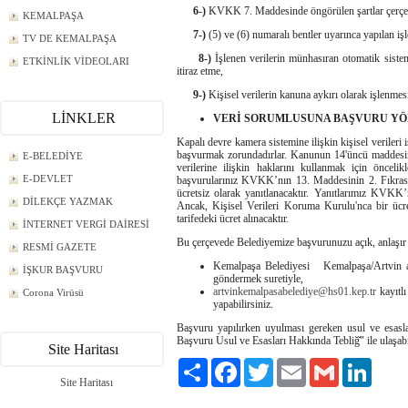
6-)
KVKK 7. Maddesinde öngörülen şartlar çerçeves
KEMALPAŞA
7-)
(5) ve (6) numaralı bentler uyarınca yapılan işle
TV DE KEMALPAŞA
8-)
İşlenen verilerin münhasıran otomatik sisteml
ETKİNLİK VİDEOLARI
itiraz etme,
9-)
Kişisel verilerin kanuna aykırı olarak işlenmesi
LİNKLER
VERİ SORUMLUSUNA BAŞVURU Y
Kapalı devre kamera sistemine ilişkin kişisel verileri iş
başvurmak zorundadırlar. Kanunun 14'üncü maddesine g
E-BELEDİYE
verilerine ilişkin haklarını kullanmak için öncel
E-DEVLET
başvurularınız KVKK’nın 13. Maddesinin 2. Fıkrası ger
ücretsiz olarak yanıtlanacaktır. Yanıtlarımız KVKK’
DİLEKÇE YAZMAK
Ancak, Kişisel Verileri Koruma Kurulu'nca bir ücret
tarifedeki ücret alınacaktır.
İNTERNET VERGİ DAİRESİ
Bu çerçevede Belediyemize başvurunuzu açık, anlaşır bi
RESMİ GAZETE
Kemalpaşa Belediyesi Kemalpaşa/Artvin adre
İŞKUR BAŞVURU
göndermek suretiyle,
artvinkemalpasabelediye@hs01.kep.tr
kayıtlı
Corona Virüsü
yapabilirsiniz.
Başvuru yapılırken uyulması gereken usul ve esasl
Başvuru Usul ve Esasları Hakkında Tebliğ̆" ile ulaşabi
Site Haritası
Paylaş
Facebook
Twitter
Email
Gmail
LinkedI
Site Haritası