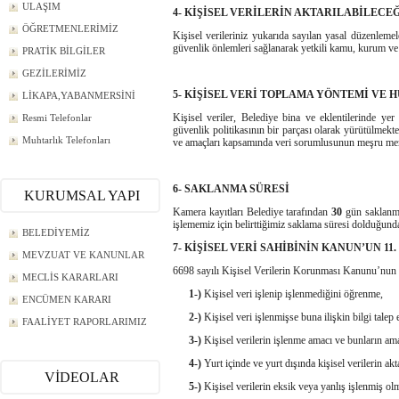
ULAŞIM
4- KİŞİSEL VERİLERİN AKTARILABİLECE
ÖĞRETMENLERİMİZ
Kişisel verileriniz yukarıda sayılan yasal düzenleme
güvenlik önlemleri sağlanarak yetkili kamu, kurum ve k
PRATİK BİLGİLER
GEZİLERİMİZ
5- KİŞİSEL VERİ TOPLAMA YÖNTEMİ VE 
LİKAPA,YABANMERSİNİ
Kişisel veriler, Belediye bina ve eklentilerinde yer
Resmi Telefonlar
güvenlik politikasının bir parçası olarak yürütülmekte
Muhtarlık Telefonları
ve amaçları kapsamında veri sorumlusunun meşru menfa
6- SAKLANMA SÜRESİ
KURUMSAL YAPI
Kamera kayıtları Belediye tarafından
30
gün saklanmak
işlememiz için belirttiğimiz saklama süresi dolduğund
BELEDİYEMİZ
7- KİŞİSEL VERİ SAHİBİNİN KANUN’UN 1
MEVZUAT VE KANUNLAR
6698 sayılı Kişisel Verilerin Korunması Kanunu’nun 
MECLİS KARARLARI
1-)
Kişisel veri işlenip işlenmediğini öğrenme,
ENCÜMEN KARARI
2-)
Kişisel veri işlenmişse buna ilişkin bilgi talep 
FAALİYET RAPORLARIMIZ
3-)
Kişisel verilerin işlenme amacı ve bunların am
4-)
Yurt içinde ve yurt dışında kişisel verilerin akt
VİDEOLAR
5-)
Kişisel verilerin eksik veya yanlış işlenmiş ol