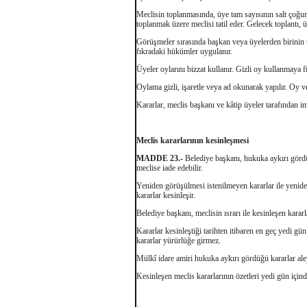
Meclisin toplanmasında, üye tam sayısının salt çoğun
toplanmak üzere meclisi tatil eder. Gelecek toplantı, ü
Görüşmeler sırasında başkan veya üyelerden birinin ta
fıkradaki hükümler uygulanır.
Üyeler oylarını bizzat kullanır. Gizli oy kullanmaya fi
Oylama gizli, işaretle veya ad okunarak yapılır. Oy v
Kararlar, meclis başkanı ve kâtip üyeler tarafından imz
Meclis kararlarının kesinleşmesi
MADDE 23.-
Belediye başkanı, hukuka aykırı gördü
meclise iade edebilir.
Yeniden görüşülmesi istenilmeyen kararlar ile yenide
kararlar kesinleşir.
Belediye başkanı, meclisin ısrarı ile kesinleşen karar
Kararlar kesinleştiği tarihten itibaren en geç yedi g
kararlar yürürlüğe girmez.
Mülkî idare amiri hukuka aykırı gördüğü kararlar aley
Kesinleşen meclis kararlarının özetleri yedi gün için