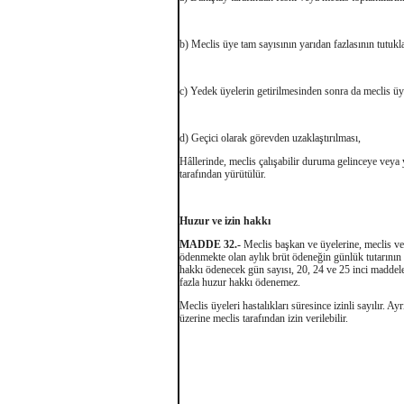
b) Meclis üye tam sayısının yarıdan fazlasının tutuk
c) Yedek üyelerin getirilmesinden sonra da meclis üy
d) Geçici olarak görevden uzaklaştırılması,
Hâllerinde, meclis çalışabilir duruma gelinceye veya
tarafından yürütülür.
Huzur ve izin hakkı
MADDE 32.-
Meclis başkan ve üyelerine, meclis ve
ödenmekte olan aylık brüt ödeneğin günlük tutarının
hakkı ödenecek gün sayısı, 20, 24 ve 25 inci maddeler
fazla huzur hakkı ödenemez.
Meclis üyeleri hastalıkları süresince izinli sayılır. A
üzerine meclis tarafından izin verilebilir.