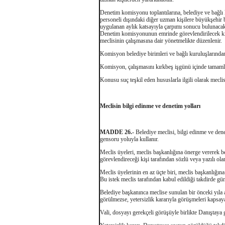
Denetim komisyonu toplantılarına, belediye ve bağlı
personeli dışındaki diğer uzman kişilere büyükşehir 
uygulanan aylık katsayıyla çarpımı sonucu bulunacak
Denetim komisyonunun emrinde görevlendirilecek kişi 
meclisinin çalışmasına dair yönetmelikte düzenlenir.
Komisyon belediye birimleri ve bağlı kuruluşlarından h
Komisyon, çalışmasını kırkbeş işgünü içinde tamamla
Konusu suç teşkil eden hususlarla ilgili olarak mecli
Meclisin bilgi edinme ve denetim yolları
MADDE 26.-
Belediye meclisi, bilgi edinme ve den
gensoru yoluyla kullanır.
Meclis üyeleri, meclis başkanlığına önerge vererek bel
görevlendireceği kişi tarafından sözlü veya yazılı olar
Meclis üyelerinin en az üçte biri, meclis başkanlığına 
Bu istek meclis tarafından kabul edildiği takdirde gü
Belediye başkanınca meclise sunulan bir önceki yıla a
görülmezse, yetersizlik kararıyla görüşmeleri kapsaya
Vali, dosyayı gerekçeli görüşüyle birlikte Danıştaya 