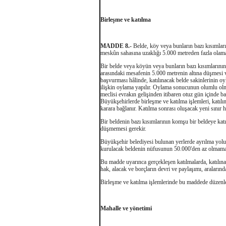
Birleşme ve katılma
MADDE 8.-
Belde, köy veya bunların bazı kısımları
meskûn sahasına uzaklığı 5.000 metreden fazla olam
Bir belde veya köyün veya bunların bazı kısımlarını
arasındaki mesafenin 5.000 metrenin altına düşmesi v
başvurması hâlinde, katılınacak belde sakinlerinin o
ilişkin oylama yapılır. Oylama sonucunun olumlu olmas
meclisi evrakın gelişinden itibaren otuz gün içinde b
Büyükşehirlerde birleşme ve katılma işlemleri, katıl
karara bağlanır. Katılma sonrası oluşacak yeni sınır h
Bir beldenin bazı kısımlarının komşu bir beldeye ka
düşmemesi gerekir.
Büyükşehir belediyesi bulunan yerlerde ayrılma yolu
kurulacak beldenin nüfusunun 50.000'den az olmaması
Bu madde uyarınca gerçekleşen katılmalarda, katılınan
hak, alacak ve borçların devri ve paylaşımı, aralarınd
Birleşme ve katılma işlemlerinde bu maddede düzen
Mahalle ve yönetimi