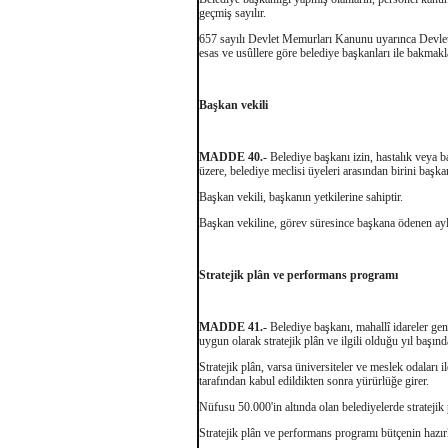
geçmiş sayılır.
657 sayılı Devlet Memurları Kanunu uyarınca Devlet
esas ve usûllere göre belediye başkanları ile bakmak
Başkan vekili
MADDE 40.-
Belediye başkanı izin, hastalık veya b
üzere, belediye meclisi üyeleri arasından birini başkan
Başkan vekili, başkanın yetkilerine sahiptir.
Başkan vekiline, görev süresince başkana ödenen ayl
Stratejik plân ve performans programı
MADDE 41.-
Belediye başkanı, mahallî idareler gene
uygun olarak stratejik plân ve ilgili olduğu yıl başı
Stratejik plân, varsa üniversiteler ve meslek odaları i
tarafından kabul edildikten sonra yürürlüğe girer.
Nüfusu 50.000'in altında olan belediyelerde stratejik 
Stratejik plân ve performans programı bütçenin hazır