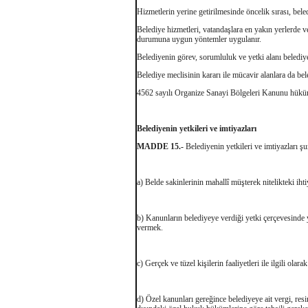
Hizmetlerin yerine getirilmesinde öncelik sırası, bele
Belediye hizmetleri, vatandaşlara en yakın yerlerde 
durumuna uygun yöntemler uygulanır.
Belediyenin görev, sorumluluk ve yetki alanı belediye 
Belediye meclisinin kararı ile mücavir alanlara da bele
4562 sayılı Organize Sanayi Bölgeleri Kanunu hüküml
Belediyenin yetkileri ve imtiyazları
MADDE 15.-
Belediyenin yetkileri ve imtiyazları şu
a) Belde sakinlerinin mahallî müşterek nitelikteki iht
b) Kanunların belediyeye verdiği yetki çerçevesinde
vermek.
c) Gerçek ve tüzel kişilerin faaliyetleri ile ilgili ola
d) Özel kanunları gereğince belediyeye ait vergi, resi