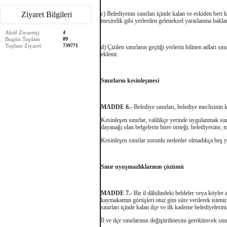
Ziyaret Bilgileri
c) Belediyenin sınırları içinde kalan ve eskiden beri
mesirelik gibi yerlerden geleneksel yararlanma haklar
Aktif Ziyaretçi
4
Bugün Toplam
89
Toplam Ziyaret
739771
d) Çizilen sınırların geçtiği yerlerin bilinen adları sı
eklenir.
Sınırların kesinleşmesi
MADDE 6.-
Belediye sınırları, belediye meclisinin 
Kesinleşen sınırlar, valilikçe yerinde uygulanmak suret
dayanağı olan belgelerin birer örneği; belediyesine, ma
Kesinleşen sınırlar zorunlu nedenler olmadıkça beş yıl
Sınır uyuşmazlıklarının çözümü
MADDE 7.-
Bir il dâhilindeki beldeler veya köyler a
kaymakamın görüşleri otuz gün süre verilerek istenir.
sınırları içinde kalan ilçe ve ilk kademe belediyelerin
İl ve ilçe sınırlarının değiştirilmesini gerektirecek 