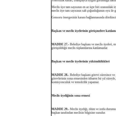
Yetersizlik kararı, Danıştayca uygun görüldüğü takdi
Meclis üye tam sayısının en az üçte biri oranındaki 
meclis üye tam sayısının salt çoğunluğunun oyu ile
Gensoru önergesinin karara bağlanmasında dördüncü f
Başkan ve meclis üyelerinin görüşmelere katıla
MADDE 27.-
Belediye başkanı ve meclis üyeleri, münh
görüşüldüğü meclis toplantılarına katılamazlar.
Başkan ve meclis üyelerinin yükümlülükleri
MADDE 28.-
Belediye başkanı görevi süresince ve g
görevlerinin sona ermesinden itibaren bir yıl süreyl
komisyonculuk ve temsilcilik yapamaz.
Meclis üyeliğinin sona ermesi
MADDE 29.-
Meclis üyeliği, ölüm ve istifa durumun
başkan tarafından meclisin bilgisine sunulur.