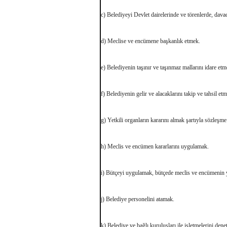
c) Belediyeyi Devlet dairelerinde ve törenlerde, dava
d) Meclise ve encümene başkanlık etmek.
e) Belediyenin taşınır ve taşınmaz mallarını idare etm
f) Belediyenin gelir ve alacaklarını takip ve tahsil et
g) Yetkili organların kararını almak şartıyla sözleşm
h) Meclis ve encümen kararlarını uygulamak.
i) Bütçeyi uygulamak, bütçede meclis ve encümenin y
j) Belediye personelini atamak.
k) Belediye ve bağlı kuruluşları ile işletmelerini den