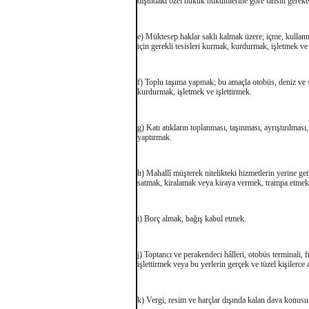
dışındaki özel hukuk hükümlerine göre tahsili gereken
e) Müktesep haklar saklı kalmak üzere; içme, kullan
için gerekli tesisleri kurmak, kurdurmak, işletmek ve 
f) Toplu taşıma yapmak; bu amaçla otobüs, deniz ve su
kurdurmak, işletmek ve işlettirmek.
g) Katı atıkların toplanması, taşınması, ayrıştırılmas
yaptırmak.
h) Mahallî müşterek nitelikteki hizmetlerin yerine ge
satmak, kiralamak veya kiraya vermek, trampa etmek, 
i) Borç almak, bağış kabul etmek.
j) Toptancı ve perakendeci hâlleri, otobüs terminali,
işlettirmek veya bu yerlerin gerçek ve tüzel kişilerce
k) Vergi, resim ve harçlar dışında kalan dava konusu