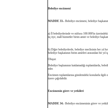
Belediye encümeni
MADDE 33.-
Belediye encümeni, belediye başkanın
a) İl belediyelerinde ve nüfusu 100.000'in üzerindeki 
üç üye, malî hizmetler birim amiri ve belediye başkanı
b) Diğer belediyelerde, belediye meclisinin her yıl ken
belediye başkanının birim amirleri arasından bir yıl i
Oluşur.
Belediye başkanının katılamadığı toplantılarda, bel
eder.
Encümen toplantılarına gündemdeki konularla ilgili ol
üzere çağrılabilir.
Encümenin görev ve yetkileri
MADDE 34.-
Belediye encümeninin görev ve yetkile