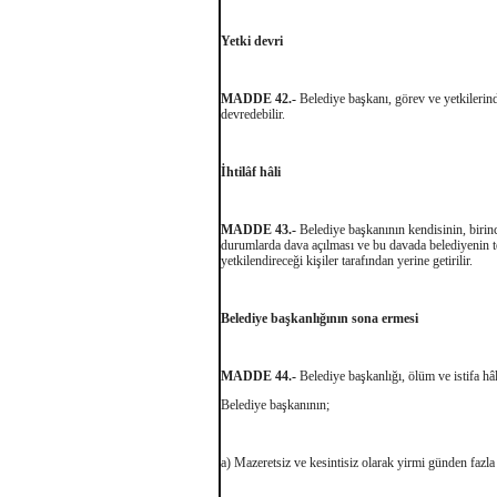
Yetki devri
MADDE 42.-
Belediye başkanı, görev ve yetkilerind
devredebilir.
İhtilâf hâli
MADDE 43.-
Belediye başkanının kendisinin, birinci
durumlarda dava açılması ve bu davada belediyenin te
yetkilendireceği kişiler tarafından yerine getirilir.
Belediye başkanlığının sona ermesi
MADDE 44.-
Belediye başkanlığı, ölüm ve istifa hâl
Belediye başkanının;
a) Mazeretsiz ve kesintisiz olarak yirmi günden fazla