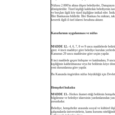
Nüfusu 2.000'in altına düşen belediyeler, Danıştayın 
dönüştürülür. Tüzel kişiliği kaldırılan belediyenin tasf
ve borçları ilgili köy tüzel kişiliğine intikal eder. İnt
İller Bankasına bildirilir. İller Bankası bu miktarı, t
keserek ilgili il özel idaresi hesabına aktarır.
Kararlarının uygulanması ve nüfus
MADDE 12.-
4, 6, 7, 8 ve 9 uncu maddelerde belirti
girer. 4 üncü maddeye göre belediye kurulan yerlerde
Kanunun 29 uncu maddesine göre seçim yapılır.
8 inci maddede geçen birleşme ve katılmalara, 9 unc
kişiliğinin kaldırılmasına veya bir beldenin köye dön
yeni durumlarına göre yapılır.
Bu Kanunda öngörülen nüfus büyüklüğü için Devlet İst
Hemşehri hukuku
MADDE 13.-
Herkes ikamet ettiği beldenin hemşehri
bilgilenme ve belediye idaresinin yardımlarından ya
zorunludur.
Belediye, hemşehriler arasında sosyal ve kültürel iliş
çalışmalarda üniversitelerin, kamu kurumu niteliğinde