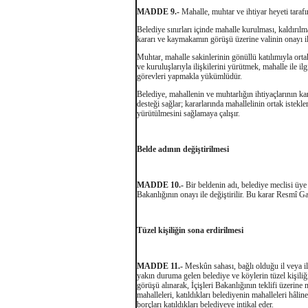
MADDE 9.-
Mahalle, muhtar ve ihtiyar heyeti tarafı
Belediye sınırları içinde mahalle kurulması, kaldırılmas
kararı ve kaymakamın görüşü üzerine valinin onayı il
Muhtar, mahalle sakinlerinin gönüllü katılımıyla orta
ve kuruluşlarıyla ilişkilerini yürütmek, mahalle ile i
görevleri yapmakla yükümlüdür.
Belediye, mahallenin ve muhtarlığın ihtiyaçlarının k
desteği sağlar; kararlarında mahallelinin ortak istek
yürütülmesini sağlamaya çalışır.
Belde adının değiştirilmesi
MADDE 10.-
Bir beldenin adı, belediye meclisi üye
Bakanlığının onayı ile değiştirilir. Bu karar Resmî G
Tüzel kişiliğin sona erdirilmesi
MADDE 11.-
Meskûn sahası, bağlı olduğu il veya il
yakın duruma gelen belediye ve köylerin tüzel kişiliğ
görüşü alınarak, İçişleri Bakanlığının teklifi üzerine 
mahalleleri, katıldıkları belediyenin mahalleleri hâline
borçları katıldıkları belediyeye intikal eder.