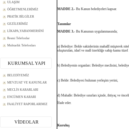
ULAŞIM
MADDE 2.-
Bu Kanun belediyeleri kapsar.
ÖĞRETMENLERİMİZ
PRATİK BİLGİLER
GEZİLERİMİZ
Tanımlar
LİKAPA,YABANMERSİNİ
MADDE 3.-
Bu Kanunun uygulanmasında;
Resmi Telefonlar
Muhtarlık Telefonları
a) Belediye: Belde sakinlerinin mahallî müşterek nitel
oluşturulan, idarî ve malî özerkliğe sahip kamu tüzel k
KURUMSAL YAPI
b) Belediyenin organları: Belediye meclisini, beledi
BELEDİYEMİZ
c) Belde: Belediyesi bulunan yerleşim yerini,
MEVZUAT VE KANUNLAR
MECLİS KARARLARI
d) Mahalle: Belediye sınırları içinde, ihtiyaç ve öncel
ENCÜMEN KARARI
İfade eder.
FAALİYET RAPORLARIMIZ
VİDEOLAR
Kuruluş