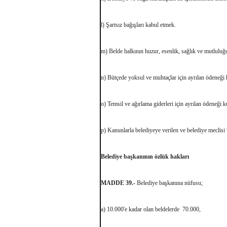
l) Şartsız bağışları kabul etmek.
m) Belde halkının huzur, esenlik, sağlık ve mutluluğ
n) Bütçede yoksul ve muhtaçlar için ayrılan ödeneği 
o) Temsil ve ağırlama giderleri için ayrılan ödeneği 
p) Kanunlarla belediyeye verilen ve belediye meclisi
Belediye başkanının özlük hakları
MADDE 39.-
Belediye başkanına nüfusu;
a) 10.000'e kadar olan beldelerde 70.000,