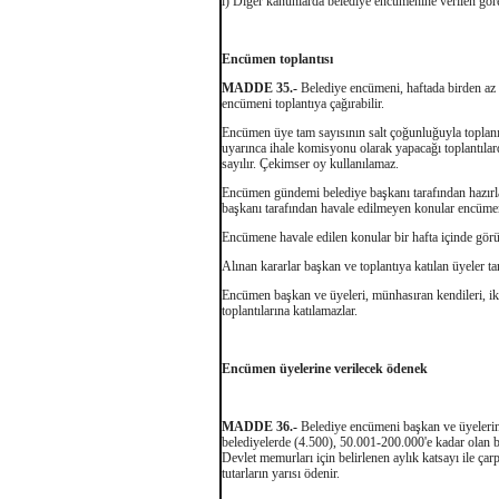
i) Diğer kanunlarda belediye encümenine verilen göre
Encümen toplantısı
MADDE 35.-
Belediye encümeni, haftada birden az 
encümeni toplantıya çağırabilir.
Encümen üye tam sayısının salt çoğunluğuyla toplanır
uyarınca ihale komisyonu olarak yapacağı toplantıla
sayılır. Çekimser oy kullanılamaz.
Encümen gündemi belediye başkanı tarafından hazırla
başkanı tarafından havale edilmeyen konular encüm
Encümene havale edilen konular bir hafta içinde görü
Alınan kararlar başkan ve toplantıya katılan üyeler ta
Encümen başkan ve üyeleri, münhasıran kendileri, ikin
toplantılarına katılamazlar.
Encümen üyelerine verilecek ödenek
MADDE 36.-
Belediye encümeni başkan ve üyelerine
belediyelerde (4.500), 50.001-200.000'e kadar olan b
Devlet memurları için belirlenen aylık katsayı ile ç
tutarların yarısı ödenir.