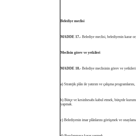
Belediye meclisi
MADDE 17.-
Belediye meclisi, belediyenin karar org
Meclisin görev ve yetkileri
MADDE 18.-
Belediye meclisinin görev ve yetkileri
a) Stratejik plân ile yatırım ve çalışma programlarını
b) Bütçe ve kesinhesabı kabul etmek, bütçede kurumsa
yapmak.
c) Belediyenin imar plânlarını görüşmek ve onaylamak
d) Borçlanmaya karar vermek.