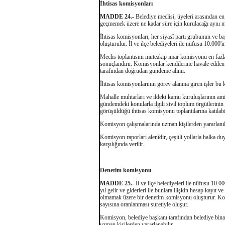
İhtisas komisyonları
MADDE 24.-
Belediye meclisi, üyeleri arasından en 
geçmemek üzere ne kadar süre için kurulacağı aynı mec
İhtisas komisyonları, her siyasî parti grubunun ve ba
oluşturulur. İl ve ilçe belediyeleri ile nüfusu 10.000
Meclis toplantısını müteakip imar komisyonu en fazla 
sonuçlandırır. Komisyonlar kendilerine havale edilen 
tarafından doğrudan gündeme alınır.
İhtisas komisyonlarının görev alanına giren işler bu
Mahalle muhtarları ve ildeki kamu kuruluşlarının amir
gündemdeki konularla ilgili sivil toplum örgütlerinin 
görüşüldüğü ihtisas komisyonu toplantılarına katılabil
Komisyon çalışmalarında uzman kişilerden yararlanıla
Komisyon raporları alenîdir, çeşitli yollarla halka d
karşılığında verilir.
Denetim komisyonu
MADDE 25.-
İl ve ilçe belediyeleri ile nüfusu 10.0
yıl gelir ve giderleri ile bunlara ilişkin hesap kayıt 
olmamak üzere bir denetim komisyonu oluşturur. Komi
sayısına oranlanması suretiyle oluşur.
Komisyon, belediye başkanı tarafından belediye binas
uzman kişilerden yararlanabilir.