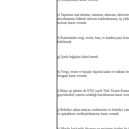
e) Taşınmaz mal alımına, satımına, takasına, tahsisine
duyulmaması hâlinde tahsisin kaldırılmasına; üç yılda
tesisine karar vermek.
f) Kanunlarda vergi, resim, harç ve katılma payı konus
belirlemek.
g) Şartlı bağışları kabul etmek.
h) Vergi, resim ve harçlar dışında kalan ve miktarı b
feragate karar vermek.
i) Bütçe içi işletme ile 6762 sayılı Türk Ticaret Kan
gayrimenkul yatırım ortaklığı kurulmasına karar ver
j) Belediye adına imtiyaz verilmesine ve belediye yatı
ve iştiraklerin özelleştirilmesine karar vermek.
k) Meclis başkanlık divanını ve encümen üyeleri ile 