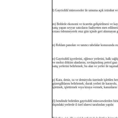
l) Gayrisıhhî müesseseler ile umuma açık istirahat v
m) Beldede ekonomi ve ticaretin geliştirilmesi ve kayıt
satış yapan seyyar satıcıların faaliyetten men edilme
cezası ödenmeyerek otuz gün içinde geri alınmayan g
n) Reklam panoları ve tanıtıcı tabelalar konusunda st
o) Gayrisıhhî işyerlerini, eğlence yerlerini, halk sağlı
ve moloz döküm alanlarını; sıvılaştırılmış petrol ga
satış yerlerini belirlemek; bu alan ve yerler ile taşım
p) Kara, deniz, su ve demiryolu üzerinde işletilen her t
güzergâhlarını belirlemek; durak yerleri ile karayolu,
işletmek, işlettirmek veya kiraya vermek; kanunların 
(l) bendinde belirtilen gayrisıhhî müesseselerden biri
dışındaki yerlerde il özel idaresi tarafından yapılır.