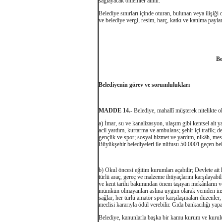
sağlayacak önlemler alınır.
Belediye sınırları içinde oturan, bulunan veya ilişiğ
ve belediye vergi, resim, harç, katkı ve katılma pay
Be
Belediyenin görev ve sorumlulukları
MADDE 14.-
Belediye, mahallî müşterek nitelikte o
a) İmar, su ve kanalizasyon, ulaşım gibi kentsel alt yap
acil yardım, kurtarma ve ambulans; şehir içi trafik; de
gençlik ve spor; sosyal hizmet ve yardım, nikâh, mesl
Büyükşehir belediyeleri ile nüfusu 50.000'i geçen bel
b) Okul öncesi eğitim kurumları açabilir; Devlete ait 
türlü araç, gereç ve malzeme ihtiyaçlarını karşılayabilir;
ve kent tarihi bakımından önem taşıyan mekânların ve
mümkün olmayanları aslına uygun olarak yeniden inşa 
sağlar, her türlü amatör spor karşılaşmaları düzenler
meclisi kararıyla ödül verebilir. Gıda bankacılığı yapab
Belediye, kanunlarla başka bir kamu kurum ve kuruluş