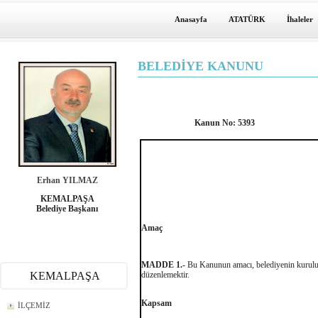
Anasayfa
ATATÜRK
İhaleler
BELEDİYE KANUNU
Kanun No: 53
Erhan YILMAZ
KEMALPAŞA
Belediye Başkanı
Amaç
MADDE 1.-
Bu Kanunun amacı, belediyenin kuruluşun
KEMALPAŞA
düzenlemektir.
Kapsam
İLÇEMİZ