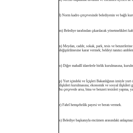
l) Norm kadro çerçevesinde belediyenin ve bağlı kurul
m) Belediye tarafından çıkarılacak yönetmelikleri ka
n) Meydan, cadde, sokak, park, tesis ve benzerlerine a
değiştirilmesine karar vermek; beldeyi tanıtıcı amble
o) Diğer mahallî idarelerle birlik kurulmasına, kurul
p) Yurt içindeki ve İçişleri Bakanlığının izniyle yurt d
ilişkileri kurulmasına; ekonomik ve sosyal ilişkileri g
bu çerçevede arsa, bina ve benzeri tesisleri yapma, 
r) Fahrî hemşehrilik payesi ve beratı vermek.
s) Belediye başkanıyla encümen arasındaki anlaşmazl