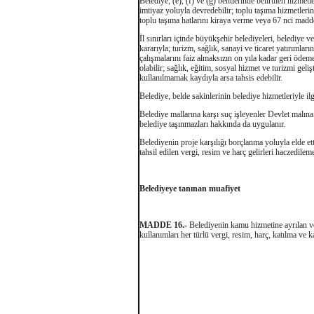
Belediye, (e), (f) ve (g) bentlerinde belirtilen hizme
imtiyaz yoluyla devredebilir; toplu taşıma hizmetleri
toplu taşıma hatlarını kiraya verme veya 67 nci madde
İl sınırları içinde büyükşehir belediyeleri, belediye v
kararıyla; turizm, sağlık, sanayi ve ticaret yatırımlar
çalışmalarını faiz almaksızın on yıla kadar geri ödeme
olabilir; sağlık, eğitim, sosyal hizmet ve turizmi geli
kullanılmamak kaydıyla arsa tahsis edebilir.
Belediye, belde sakinlerinin belediye hizmetleriyle i
Belediye mallarına karşı suç işleyenler Devlet malın
belediye taşınmazları hakkında da uygulanır.
Belediyenin proje karşılığı borçlanma yoluyla elde etti
tahsil edilen vergi, resim ve harç gelirleri haczedilem
Belediyeye tanınan muafiyet
MADDE 16.-
Belediyenin kamu hizmetine ayrılan ve
kullanımları her türlü vergi, resim, harç, katılma ve k