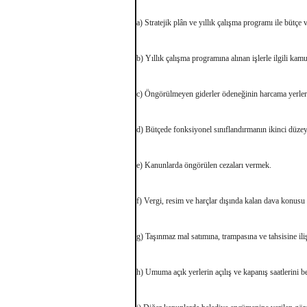
a) Stratejik plân ve yıllık çalışma programı ile bütçe
b) Yıllık çalışma programına alınan işlerle ilgili ka
c) Öngörülmeyen giderler ödeneğinin harcama yerleri
d) Bütçede fonksiyonel sınıflandırmanın ikinci düze
e) Kanunlarda öngörülen cezaları vermek.
f) Vergi, resim ve harçlar dışında kalan dava konusu
g) Taşınmaz mal satımına, trampasına ve tahsisine il
h) Umuma açık yerlerin açılış ve kapanış saatlerini b