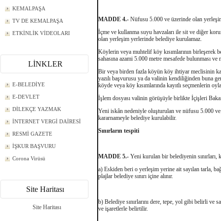
KEMALPAŞA
MADDE 4.-
Nüfusu 5.000 ve üzerinde olan yerleşim 
TV DE KEMALPAŞA
İçme ve kullanma suyu havzaları ile sit ve diğer kor
ETKİNLİK VİDEOLARI
olan yerleşim yerlerinde belediye kurulamaz.
Köylerin veya muhtelif köy kısımlarının birleşerek b
sahasına azami 5.000 metre mesafede bulunması ve nü
LİNKLER
Bir veya birden fazla köyün köy ihtiyar meclisinin k
yazılı başvurusu ya da valinin kendiliğinden buna ge
E-BELEDİYE
köyde veya köy kısımlarında kayıtlı seçmenlerin oyların
E-DEVLET
İşlem dosyası valinin görüşüyle birlikte İçişleri Bak
DİLEKÇE YAZMAK
Yeni iskân nedeniyle oluşturulan ve nüfusu 5.000 ve 
kararnameyle belediye kurulabilir.
İNTERNET VERGİ DAİRESİ
Sınırların tespiti
RESMİ GAZETE
İŞKUR BAŞVURU
MADDE 5.-
Yeni kurulan bir belediyenin sınırları, ku
Corona Virüsü
a) Eskiden beri o yerleşim yerine ait sayılan tarla, ba
plajlar belediye sınırı içine alınır.
Site Haritası
b) Belediye sınırlarını dere, tepe, yol gibi belirli 
Site Haritası
ve işaretlerle belirtilir.