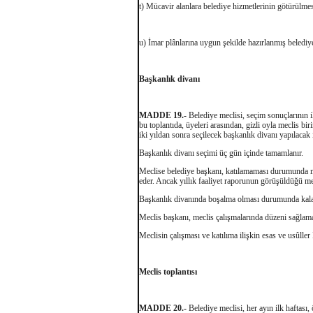
t) Mücavir alanlara belediye hizmetlerinin götürülme
u) İmar plânlarına uygun şekilde hazırlanmış beledi
Başkanlık divanı
MADDE 19.-
Belediye meclisi, seçim sonuçlarının i
bu toplantıda, üyeleri arasından, gizli oyla meclis biri
iki yıldan sonra seçilecek başkanlık divanı yapılacak 
Başkanlık divanı seçimi üç gün içinde tamamlanır.
Meclise belediye başkanı, katılamaması durumunda me
eder. Ancak yıllık faaliyet raporunun görüşüldüğü mec
Başkanlık divanında boşalma olması durumunda kalan
Meclis başkanı, meclis çalışmalarında düzeni sağla
Meclisin çalışması ve katılıma ilişkin esas ve usûller
Meclis toplantısı
MADDE 20.-
Belediye meclisi, her ayın ilk haftası,