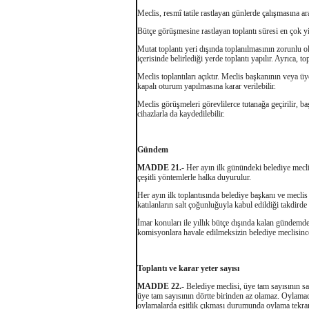
Meclis, resmî tatile rastlayan günlerde çalışmasına ara v
Bütçe görüşmesine rastlayan toplantı süresi en çok yi
Mutat toplantı yeri dışında toplanılmasının zorunlu 
içerisinde belirlediği yerde toplantı yapılır. Ayrıca, 
Meclis toplantıları açıktır. Meclis başkanının veya üy
kapalı oturum yapılmasına karar verilebilir.
Meclis görüşmeleri görevlilerce tutanağa geçirilir, ba
cihazlarla da kaydedilebilir.
Gündem
MADDE 21.-
Her ayın ilk günündeki belediye meclis
çeşitli yöntemlerle halka duyurulur.
Her ayın ilk toplantısında belediye başkanı ve meclis 
katılanların salt çoğunluğuyla kabul edildiği takdirde
İmar konuları ile yıllık bütçe dışında kalan gündemdek
komisyonlara havale edilmeksizin belediye meclisince
Toplantı ve karar yeter sayısı
MADDE 22.-
Belediye meclisi, üye tam sayısının sal
üye tam sayısının dörtte birinden az olamaz. Oylamad
oylamalarda eşitlik çıkması durumunda oylama tekrarl