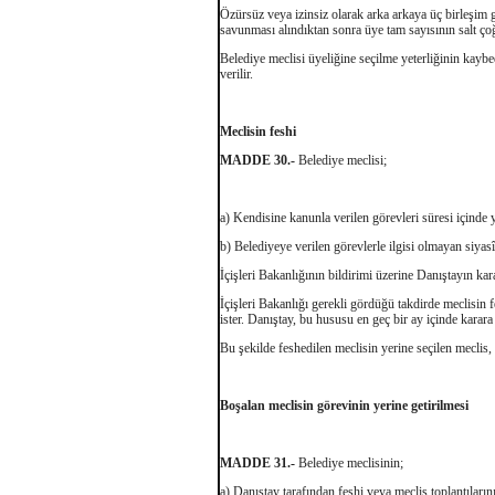
Özürsüz veya izinsiz olarak arka arkaya üç birleşim g
savunması alındıktan sonra üye tam sayısının salt çoğ
Belediye meclisi üyeliğine seçilme yeterliğinin kayb
verilir.
Meclisin feshi
MADDE 30.-
Belediye meclisi;
a) Kendisine kanunla verilen görevleri süresi içinde
b) Belediyeye verilen görevlerle ilgisi olmayan siyasî
İçişleri Bakanlığının bildirimi üzerine Danıştayın karar
İçişleri Bakanlığı gerekli gördüğü takdirde meclisin fe
ister. Danıştay, bu hususu en geç bir ay içinde karara
Bu şekilde feshedilen meclisin yerine seçilen meclis,
Boşalan meclisin görevinin yerine getirilmesi
MADDE 31.-
Belediye meclisinin;
a) Danıştay tarafından feshi veya meclis toplantıların