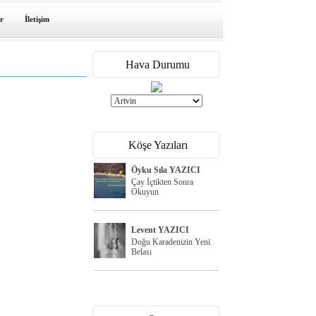
r
İletişim
Hava Durumu
Köşe Yazıları
Öyku Sıla YAZICI
Çay İçtikten Sonra
Okuyun
Levent YAZICI
Doğu Karadenizin Yeni
Belası