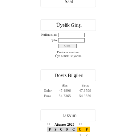
Saat
Üyelik Girişi
Kullanıcı adı
Şifre
Parolamı unuttum
Üye olmak istiyorum
Döviz Bilgileri
Alış
Satış
Dolar
47.4896
47.6799
Euro
54.7365
54.9559
Takvim
<<
Ağustos 2026
>>
P
S
Ç
P
C
C
P
1
2