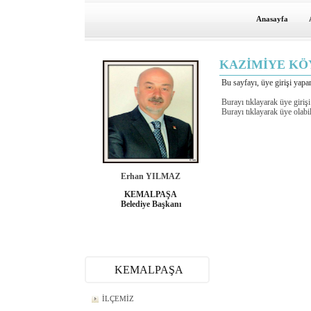
Anasayfa
KAZİMİYE KÖ
Bu sayfayı, üye girişi yapar
Burayı tıklayarak üye girişi
Burayı tıklayarak üye olabil
Erhan YILMAZ
KEMALPAŞA
Belediye Başkanı
KEMALPAŞA
İLÇEMİZ