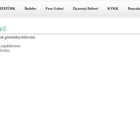
ATATÜRK
İhaleler
Foto Galeri
Ziyaretçi Defteri
KVKK
Dosyala
YÜ
ak görüntüleyebilirsiniz.
 yapabilirsiniz.
irsiniz.