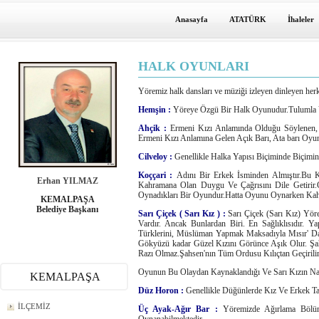
Anasayfa
ATATÜRK
İhaleler
HALK OYUNLARI
Yöremiz halk dansları ve müziği izleyen dinleyen herke
Hemşin :
Yöreye Özgü Bir Halk Oyunudur.Tulumla V
Ahçik :
Ermeni Kızı Anlamında Olduğu Söylenen, 
Ermeni Kızı Anlamına Gelen Açık Barı, Ata barı Oyu
Cilveloy :
Genellikle Halka Yapısı Biçiminde Biçimi
Koççari :
Adını Bir Erkek İsminden Almıştır.Bu K
Erhan YILMAZ
Kahramana Olan Duygu Ve Çağrısını Dile Getirir
Oynadıkları Bir Oyundur.Hatta Oyunu Oynarken Kahra
KEMALPAŞA
Belediye Başkanı
Sarı Çiçek ( Sarı Kız ) :
Sarı Çiçek (Sarı Kız) Yör
Vardır. Ancak Bunlardan Biri. En Sağlıklısıdır. Y
Türklerini, Müslüman Yapmak Maksadıyla Mısır' Dan
Gökyüzü kadar Güzel Kızını Görünce Aşık Olur. Şah
Razı Olmaz.Şahsen'nın Tüm Ordusu Kılıçtan Geçirilir
Oyunun Bu Olaydan Kaynaklandığı Ve Sarı Kızın Nazı
KEMALPAŞA
Düz Horon :
Genellikle Düğünlerde Kız Ve Erkek T
İLÇEMİZ
Üç Ayak-Ağır Bar :
Yöremizde Ağırlama Bölüml