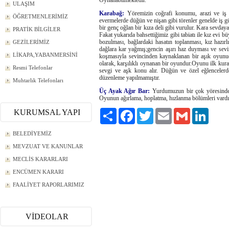
Oynanabilmektedir.
ULAŞIM
Karabağ:
Yöremizin coğrafi konumu, arazi ve iş gü
ÖĞRETMENLERİMİZ
evermelerde düğün ve nişan gibi törenler genelde iş 
bir genç oğlan bir kıza deli gibi vurulur. Kara sevdaya 
PRATİK BİLGİLER
Fakat yukarıda bahsettiğimiz gibi tabiatı ile kız evi bü
bozulması, bağlardaki hasatın toplanması, kız hazır
GEZİLERİMİZ
dağlara kar yağmış;gencin aşırı haz duyması ve sev
LİKAPA,YABANMERSİNİ
koşmasıyla sevincinden kaynaklanan bir aşık oyunu
olarak, karşılıklı oynanan bir oyundur.Oyunu ilk kura
Resmi Telefonlar
sevgi ve aşk konu alır. Düğün ve özel eğlencelerde
düzenleme yapılmamıştır.
Muhtarlık Telefonları
Üç Ayak Ağır Bar:
Yurdumuzun bir çok yöresinde 
Oyunun ağırlama, hoplatma, hızlanma bölümleri vardı
KURUMSAL YAPI
Paylaş
Facebook
Twitter
Email
Gmail
LinkedI
BELEDİYEMİZ
MEVZUAT VE KANUNLAR
MECLİS KARARLARI
ENCÜMEN KARARI
FAALİYET RAPORLARIMIZ
VİDEOLAR