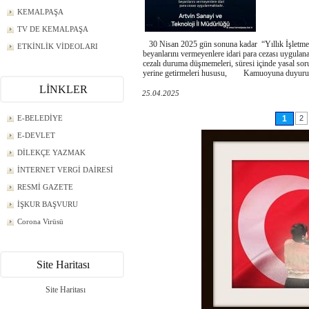
KEMALPAŞA
TV DE KEMALPAŞA
30 Nisan 2025 gün sonuna kadar “Yıllık İşletme
ETKİNLİK VİDEOLARI
beyanlarını vermeyenlere idari para cezası uygulana
cezalı duruma düşmemeleri, süresi içinde yasal sor
yerine getirmeleri hususu, Kamuoyuna duyurul
LİNKLER
25.04.2025
E-BELEDİYE
1
2
E-DEVLET
DİLEKÇE YAZMAK
İNTERNET VERGİ DAİRESİ
RESMİ GAZETE
İŞKUR BAŞVURU
Corona Virüsü
Site Haritası
Site Haritası