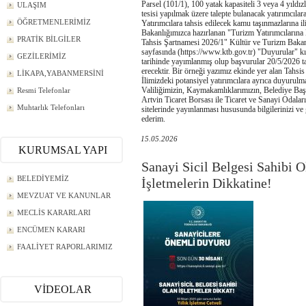
Parsel (101/1), 100 yatak kapasiteli 3 veya 4 yıldız
ULAŞIM
tesisi yapılmak üzere talepte bulanacak yatırımcılara 
ÖĞRETMENLERİMİZ
Yatırımcılara tahsis edilecek kamu taşınmazlarına il
Bakanlığımızca hazırlanan "Turizm Yatırımcıların
PRATİK BİLGİLER
Tahsis Şartnamesi 2026/1" Kültür ve Turizm Baka
sayfasında (https://www.ktb.gov.tr) "Duyurular" 
GEZİLERİMİZ
tarihinde yayımlanmış olup başvurular 20/5/2026 t
erecektir. Bir örneği yazımız ekinde yer alan Tahsi
LİKAPA,YABANMERSİNİ
İlimizdeki potansiyel yatırımcılara ayrıca duyurulma
Valiliğimizin, Kaymakamlıklarımızın, Belediye Baş
Resmi Telefonlar
Artvin Ticaret Borsası ile Ticaret ve Sanayi Odala
Muhtarlık Telefonları
sitelerinde yayınlanması hususunda bilgilerinizi ve 
ederim.
15.05.2026
KURUMSAL YAPI
Sanayi Sicil Belgesi Sahibi O
BELEDİYEMİZ
İşletmelerin Dikkatine!
MEVZUAT VE KANUNLAR
MECLİS KARARLARI
ENCÜMEN KARARI
FAALİYET RAPORLARIMIZ
VİDEOLAR