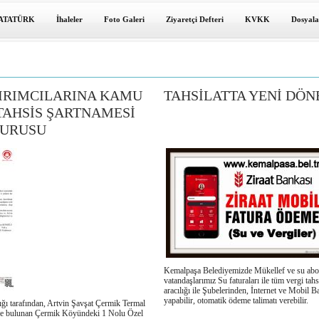
ATATÜRK
İhaleler
Foto Galeri
Ziyaretçi Defteri
KVKK
Dosyala
IRIMCILARINA KAMU
TAHSİLATTA YENİ DÖ
TAHSİS ŞARTNAMESİ
UYURUSU
Kemalpaşa Belediyemizde Mükellef ve su ab
vatandaşlarımız Su faturaları ile tüm vergi tahs
aracılığı ile Şubelerinden, İnternet ve Mobil B
yapabilir, otomatik ödeme talimatı verebilir.
ğı tarafından, Artvin Şavşat Çermik Termal
de bulunan Çermik Köyündeki 1 Nolu Özel