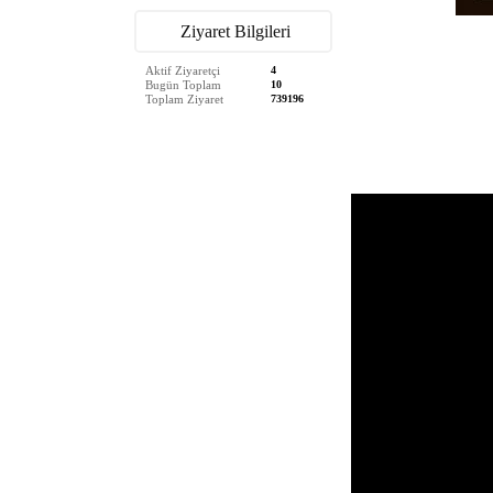
Ziyaret Bilgileri
Aktif Ziyaretçi
4
Bugün Toplam
10
Toplam Ziyaret
739196