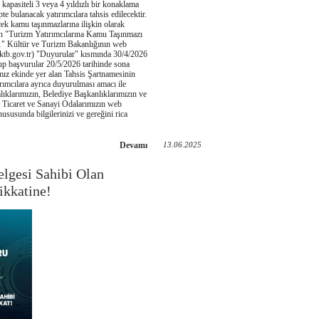
 kapasiteli 3 veya 4 yıldızlı bir konaklama
pte bulanacak yatırımcılara tahsis edilecektir.
ecek kamu taşınmazlarına ilişkin olarak
an "Turizm Yatırımcılarına Kamu Taşınmazı
1" Kültür ve Turizm Bakanlığının web
ktb.gov.tr) "Duyurular" kısmında 30/4/2026
up başvurular 20/5/2026 tarihinde sona
ımız ekinde yer alan Tahsis Şartnamesinin
ırımcılara ayrıca duyurulması amacı ile
ıklarımızın, Belediye Başkanlıklarımızın ve
e Ticaret ve Sanayi Odalarımızın web
hususunda bilgilerinizi ve gereğini rica
Devamı
13.06.2025
elgesi Sahibi Olan
ikkatine!