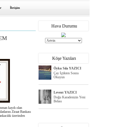
r
İletişim
Hava Durumu
NEM
Köşe Yazıları
Öyku Sıla YAZICI
Çay İçtikten Sonra
Okuyun
Levent YAZICI
Doğu Karadenizin Yeni
Belası
onman kaydı olan
ilatlarını Ziraat Bankası
ankacılık üzerinden