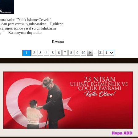
a kadar “Yıllık İşletme Cetveli “
idari para cezası uygulanacaktır. İlgililerin
i, süresi içinde yasal sorumluluklarını
susu, Kamuoyuna duyurulur.
Devamı
...
1
2
3
4
5
6
7
8
9
10
31