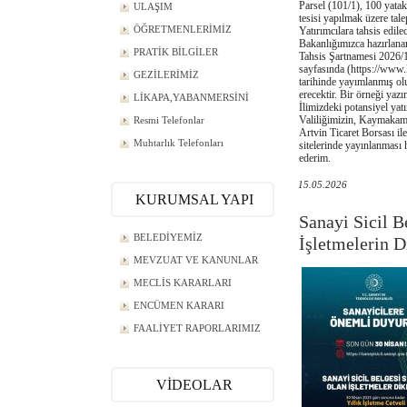
Parsel (101/1), 100 yatak
ULAŞIM
tesisi yapılmak üzere tale
ÖĞRETMENLERİMİZ
Yatırımcılara tahsis edil
Bakanlığımızca hazırlan
PRATİK BİLGİLER
Tahsis Şartnamesi 2026/
sayfasında (https://www.
GEZİLERİMİZ
tarihinde yayımlanmış ol
erecektir. Bir örneği yaz
LİKAPA,YABANMERSİNİ
İlimizdeki potansiyel yat
Valiliğimizin, Kaymakaml
Resmi Telefonlar
Artvin Ticaret Borsası il
Muhtarlık Telefonları
sitelerinde yayınlanması 
ederim.
15.05.2026
KURUMSAL YAPI
Sanayi Sicil B
BELEDİYEMİZ
İşletmelerin D
MEVZUAT VE KANUNLAR
MECLİS KARARLARI
ENCÜMEN KARARI
FAALİYET RAPORLARIMIZ
VİDEOLAR