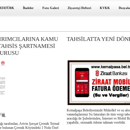
ATATÜRK
İhaleler
Foto Galeri
Ziyaretçi Defteri
KVKK
Dosyala
IRIMCILARINA KAMU
TAHSİLATTA YENİ DÖ
TAHSİS ŞARTNAMESİ
UYURUSU
Kemalpaşa Belediyemizde Mükellef ve su ab
vatandaşlarımız Su faturaları ile tüm vergi tahs
aracılığı ile Şubelerinden, İnternet ve Mobil B
yapabilir, otomatik ödeme talimatı verebilir.
ğı tarafından, Artvin Şavşat Çermik Termal
de bulunan Çermik Köyündeki 1 Nolu Özel