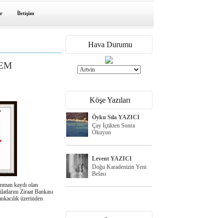
r
İletişim
Hava Durumu
NEM
Köşe Yazıları
Öyku Sıla YAZICI
Çay İçtikten Sonra
Okuyun
Levent YAZICI
Doğu Karadenizin Yeni
Belası
onman kaydı olan
ilatlarını Ziraat Bankası
ankacılık üzerinden