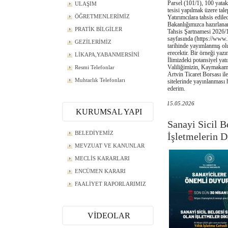
Parsel (101/1), 100 yatak
ULAŞIM
tesisi yapılmak üzere tale
ÖĞRETMENLERİMİZ
Yatırımcılara tahsis edil
Bakanlığımızca hazırlan
PRATİK BİLGİLER
Tahsis Şartnamesi 2026/
sayfasında (https://www.
GEZİLERİMİZ
tarihinde yayımlanmış ol
erecektir. Bir örneği yaz
LİKAPA,YABANMERSİNİ
İlimizdeki potansiyel yat
Valiliğimizin, Kaymakaml
Resmi Telefonlar
Artvin Ticaret Borsası il
Muhtarlık Telefonları
sitelerinde yayınlanması 
ederim.
15.05.2026
KURUMSAL YAPI
Sanayi Sicil B
BELEDİYEMİZ
İşletmelerin D
MEVZUAT VE KANUNLAR
MECLİS KARARLARI
ENCÜMEN KARARI
FAALİYET RAPORLARIMIZ
VİDEOLAR