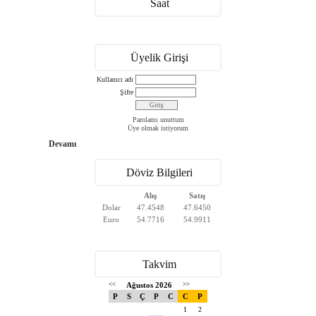
Saat
Üyelik Girişi
Kullanıcı adı
Şifre
Parolamı unuttum
Üye olmak istiyorum
Devamı
Döviz Bilgileri
Alış
Satış
Dolar
47.4548
47.6450
Euro
54.7716
54.9911
Takvim
<<
Ağustos 2026
>>
P
S
Ç
P
C
C
P
1
2