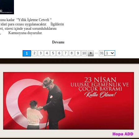
a kadar “Yıllık İşletme Cetveli “
idari para cezası uygulanacaktır. İlgililerin
i, süresi içinde yasal sorumluluklarını
susu, Kamuoyuna duyurulur.
Devamı
...
1
2
3
4
5
6
7
8
9
10
31