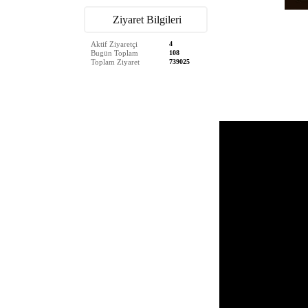
Ziyaret Bilgileri
Aktif Ziyaretçi
4
Bugün Toplam
108
Toplam Ziyaret
739025