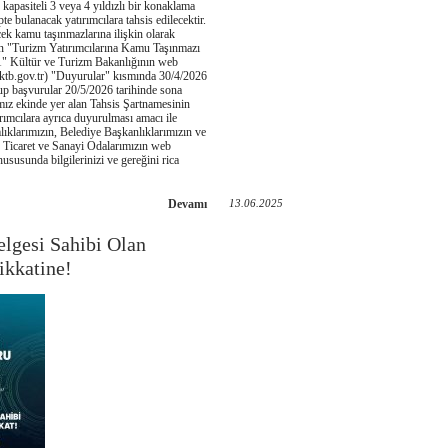
 kapasiteli 3 veya 4 yıldızlı bir konaklama
pte bulanacak yatırımcılara tahsis edilecektir.
ecek kamu taşınmazlarına ilişkin olarak
an "Turizm Yatırımcılarına Kamu Taşınmazı
1" Kültür ve Turizm Bakanlığının web
ktb.gov.tr) "Duyurular" kısmında 30/4/2026
up başvurular 20/5/2026 tarihinde sona
ımız ekinde yer alan Tahsis Şartnamesinin
ırımcılara ayrıca duyurulması amacı ile
ıklarımızın, Belediye Başkanlıklarımızın ve
e Ticaret ve Sanayi Odalarımızın web
hususunda bilgilerinizi ve gereğini rica
Devamı
13.06.2025
elgesi Sahibi Olan
ikkatine!