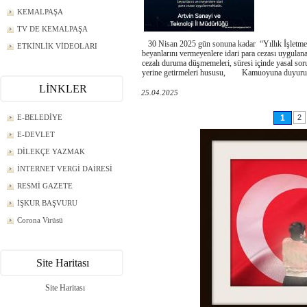
KEMALPAŞA
TV DE KEMALPAŞA
30 Nisan 2025 gün sonuna kadar “Yıllık İşletme
ETKİNLİK VİDEOLARI
beyanlarını vermeyenlere idari para cezası uygulana
cezalı duruma düşmemeleri, süresi içinde yasal sor
yerine getirmeleri hususu, Kamuoyuna duyurul
LİNKLER
25.04.2025
E-BELEDİYE
1
2
E-DEVLET
DİLEKÇE YAZMAK
İNTERNET VERGİ DAİRESİ
RESMİ GAZETE
İŞKUR BAŞVURU
Corona Virüsü
Site Haritası
Site Haritası