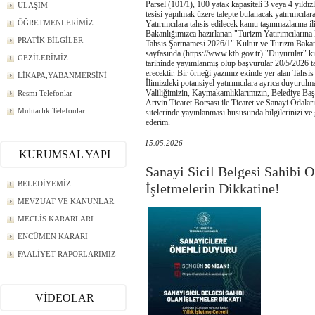
Parsel (101/1), 100 yatak kapasiteli 3 veya 4 yıldız
ULAŞIM
tesisi yapılmak üzere talepte bulanacak yatırımcılara 
ÖĞRETMENLERİMİZ
Yatırımcılara tahsis edilecek kamu taşınmazlarına il
Bakanlığımızca hazırlanan "Turizm Yatırımcıların
PRATİK BİLGİLER
Tahsis Şartnamesi 2026/1" Kültür ve Turizm Baka
sayfasında (https://www.ktb.gov.tr) "Duyurular" 
GEZİLERİMİZ
tarihinde yayımlanmış olup başvurular 20/5/2026 t
erecektir. Bir örneği yazımız ekinde yer alan Tahsi
LİKAPA,YABANMERSİNİ
İlimizdeki potansiyel yatırımcılara ayrıca duyurulma
Valiliğimizin, Kaymakamlıklarımızın, Belediye Baş
Resmi Telefonlar
Artvin Ticaret Borsası ile Ticaret ve Sanayi Odala
Muhtarlık Telefonları
sitelerinde yayınlanması hususunda bilgilerinizi ve 
ederim.
15.05.2026
KURUMSAL YAPI
Sanayi Sicil Belgesi Sahibi O
BELEDİYEMİZ
İşletmelerin Dikkatine!
MEVZUAT VE KANUNLAR
MECLİS KARARLARI
ENCÜMEN KARARI
FAALİYET RAPORLARIMIZ
VİDEOLAR